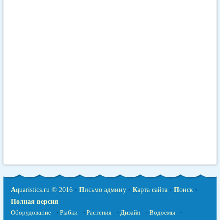
A
quaristics.ru © 2016
•
П
исьмо админу
•
К
арта сайта
•
П
оиск
•
Полная версия
Оборудование
·
Рыбки
·
Растения
·
Дизайн
·
Водоемы
·