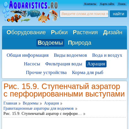
Контакты
Карта сайта
Поиск
найти
О
борудование
Р
ыбки
Р
астения
Д
изайн
В
одоемы
П
рирода
Общая информация
Виды водоемов
Вода и воздух
Насосы
Фильтрация воды
Аэрация
Прочие устройства
Корма для рыб
Рис. 15.9. Ступенчатый аэратор
с перфорированными выступами
Главная
Водоемы
Аэрация
Гравитационные аэраторы для водоемов
Рис. 15.9. Ступенчатый аэратор с перфори…