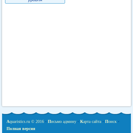
A
quaristics.ru © 2016
•
П
исьмо админу
•
К
арта сайта
•
П
оиск
•
Полная версия