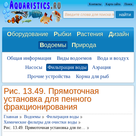
Контакты
Карта сайта
Поиск
найти
О
борудование
Р
ыбки
Р
астения
Д
изайн
В
одоемы
П
рирода
Общая информация
Виды водоемов
Вода и воздух
Насосы
Фильтрация воды
Аэрация
Прочие устройства
Корма для рыб
Рис. 13.49. Прямоточная
установка для пенного
фракционирования
Главная
Водоемы
Фильтрация воды
Химические фильтры для очистки воды
Рис. 13.49. Прямоточная установка для пе…