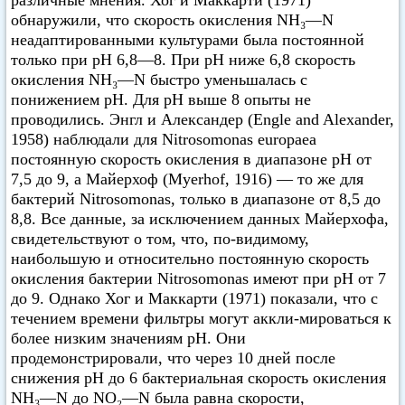
обнаружили, что скорость окисления NH₃—N
неадаптированными культурами была постоянной
только при pH 6,8—8. При pH ниже 6,8 скорость
окисления NH₃—N быстро уменьшалась с
понижением pH. Для pH выше 8 опыты не
проводились. Энгл и Александер (Engle and Alexander,
1958) наблюдали для Nitrosomonas europaea
постоянную скорость окисления в диапазоне pH от
7,5 до 9, а Майерхоф (Myerhof, 1916) — то же для
бактерий Nitrosomonas, только в диапазоне от 8,5 до
8,8. Все данные, за исключением данных Майерхофа,
свидетельствуют о том, что, по-видимому,
наибольшую и относительно постоянную скорость
окисления бактерии Nitrosomonas имеют при pH от 7
до 9. Однако Хог и Маккарти (1971) показали, что с
течением времени фильтры могут аккли-мироваться к
более низким значениям pH. Они
продемонстрировали, что через 10 дней после
снижения pH до 6 бактериальная скорость окисления
NH₃—N до NO₂—N была равна скорости,