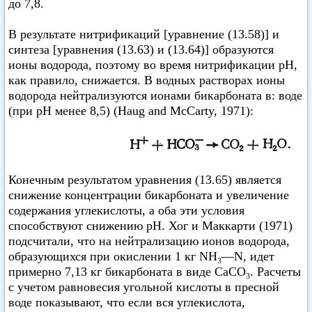
до 7,8.
В результате нитрификаций [уравнение (13.58)] и
синтеза [уравнения (13.63) и (13.64)] образуются
ионы водорода, поэтому во время нитрификации pH,
как правило, снижается. В водных растворах ионы
водорода нейтрализуются ионами бикарбоната в: воде
(при pH менее 8,5) (Haug and McCarty, 1971):
Конечным результатом уравнения (13.65) является
снижение концентрации бикарбоната и увеличение
содержания углекислоты, а оба эти условия
способствуют снижению pH. Хог и Маккарти (1971)
подсчитали, что на нейтрализацию ионов водорода,
образующихся при окислении 1 кг NH₃—N, идет
примерно 7,13 кг бикарбоната в виде СаСО₃. Расчеты
с учетом равновесия угольной кислоты в пресной
воде показывают, что если вся углекислота,