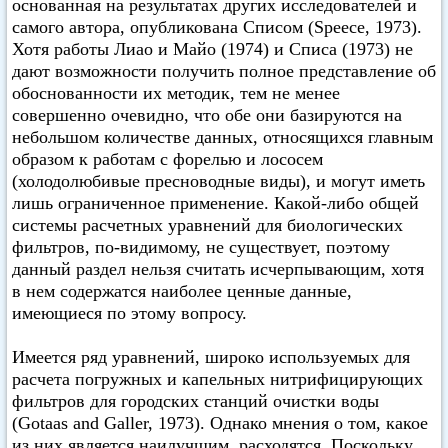
основанная на результатах других исследователей и
самого автора, опубликована Списом (Speece, 1973).
Хотя работы Лиао и Майо (1974) и Списа (1973) не
дают возможности получить полное представление об
обоснованности их методик, тем не менее
совершенно очевидно, что обе они базируются на
небольшом количестве данных, относящихся главным
образом к работам с форелью и лососем
(холодолюбивые пресноводные виды), и могут иметь
лишь ограниченное применение. Какой-либо общей
системы расчетных уравнений для биологических
фильтров, по-видимому, не существует, поэтому
данный раздел нельзя считать исчерпывающим, хотя
в нем содержатся наиболее ценные данные,
имеющиеся по этому вопросу.
Имеется ряд уравнений, широко используемых для
расчета погружных и капельных нитрифицирующих
фильтров для городских станций очистки воды
(Gotaas and Galler, 1973). Однако мнения о том, какое
из них является наилучшим, расходятся. Поскольку