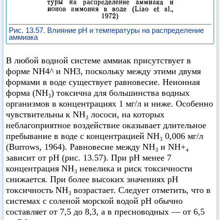
Рис. 13.57. Влияние pH и температуры на распределение
аммиака
В любой водной системе аммиак присутствует в
форме NH4^ и NH3, поскольку между этими двумя
формами в воде существует равновесие. Неионная
форма (NH₃) токсична для большинства водных
организмов в концентрациях 1 мг/л и ниже. Особенно
чувствительны к NH₃ лососи, на которых
неблагоприятное воздействие оказывает длительное
пребывание в воде с концентрацией NH₃ 0,006 мг/л
(Burrows, 1964). Равновесие между NH₃ и NH+₄
зависит от pH (рис. 13.57). При pH менее 7
концентрация NH₃ невелика и риск токсичности
снижается. При более высоких значениях pH
токсичность NH₃ возрастает. Следует отметить, что в
системах с соленой морской водой pH обычно
составляет от 7,5 до 8,3, а в пресноводных — от 6,5