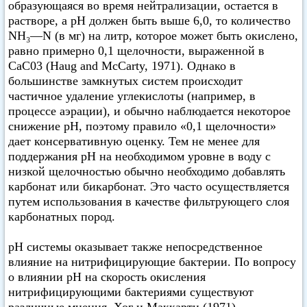
образующаяся во время нейтрализации, остается в
растворе, а pH должен быть выше 6,0, то количество
NH₃—N (в мг) на литр, которое может быть окислено,
равно примерно 0,1 щелочности, выраженной в
CaC03 (Haug and McCarty, 1971). Однако в
большинстве замкнутых систем происходит
частичное удаление углекислоты (например, в
процессе аэрации), и обычно наблюдается некоторое
снижение pH, поэтому правило «0,1 щелочности»
дает консервативную оценку. Тем не менее для
поддержания pH на необходимом уровне в воду с
низкой щелочностью обычно необходимо добавлять
карбонат или бикарбонат. Это часто осуществляется
путем использования в качестве фильтрующего слоя
карбонатных пород.
pH системы оказывает также непосредственное
влияние на нитрифицирующие бактерии. По вопросу
о влиянии pH на скорость окисления
нитрифицирующими бактериями существуют
различные мнения. Хог и Маккарти (1971)