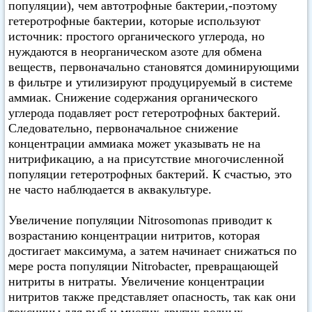
популяции), чем автотрофные бактерии,-поэтому
гетеротрофные бактерии, которые используют
источник: простого органического углерода, но
нуждаются в неорганическом азоте для обмена
веществ, первоначально становятся доминирующими
в фильтре и утилизируют продуцируемый в системе
аммиак. Снижение содержания органического
углерода подавляет рост гетеротрофных бактерий.
Следовательно, первоначальное снижение
концентрации аммиака может указывать не на
нитрификацию, а на присутствие многочисленной
популяции гетеротрофных бактерий. К счастью, это
не часто наблюдается в аквакультуре.
Увеличение популяции Nitrosomonas приводит к
возрастанию концентрации нитритов, которая
достигает максимума, а затем начинает снижаться по
мере роста популяции Nitrobacter, превращающей
нитриты в нитраты. Увеличение концентрации
нитритов также представляет опасность, так как они
токсичны для рыб и многих других водных