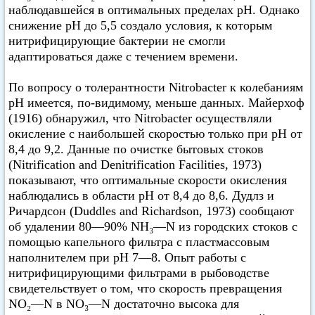
наблюдавшейся в оптимальных пределах pH. Однако
снижение pH до 5,5 создало условия, к которым
нитрифицирующие бактерии не смогли
адаптироваться даже с течением времени.
По вопросу о толерантности Nitrobacter к колебаниям
pH имеется, по-видимому, меньше данных. Майерхоф
(1916) обнаружил, что Nitrobacter осуществляли
окисление с наибольшей скоростью только при pH от
8,4 до 9,2. Данные по очистке бытовых стоков
(Nitrification and Denitrification Facilities, 1973)
показывают, что оптимальные скорости окисления
наблюдались в области pH от 8,4 до 8,6. Дудлз и
Ричардсон (Duddles and Richardson, 1973) сообщают
об удалении 80—90% NH₃—N из городских стоков с
помощью капельного фильтра с пластмассовым
наполнителем при pH 7—8. Опыт работы с
нитрифицирующими фильтрами в рыбоводстве
свидетельствует о том, что скорость превращения
NO₂—N в NO₃—N достаточно высока для