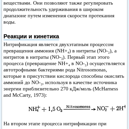
веществами. Они позволяют также регулировать
продолжительность удерживания в широком
диапазоне путем изменения скорости протекания
воды.
Реакции и кинетика
Нитрификация является двухэтапным процессом
превращения аммония (NH+₄) в нитриты (NO-₂), а
нитритов в нитраты (NO-₃). Первый этап этого
процесса (превращение NH+₄ в NO-₂) осуществляется
автотрофными бактериями рода Nitrosomonas,
которые в присутствии кислорода способны окислять
аммоний до NO-₂, используя в качестве источника
энергии приблизительно 270 кДж/моль (McHarness
and McCarty, 1973):
На втором этапе процесса нитрификации при