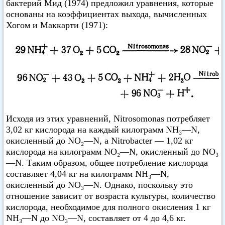
бактерий Мид (1974) предложил уравнения, которые
основаны на коэффициентах выхода, вычисленных
Хогом и Маккарти (1971):
Исходя из этих уравнений, Nitrosomonas потребляет
3,02 кг кислорода на каждый килограмм NH₃—N,
окисленный до NO₂—N, a Nitrobacter — 1,02 кг
кислорода на килограмм NO₂—N, окисленный до NO₃
—N. Таким образом, общее потребление кислорода
составляет 4,04 кг на килограмм NH₃—N,
окисленный до NO₃—N. Однако, поскольку это
отношение зависит от возраста культуры, количество
кислорода, необходимое для полного окисления 1 кг
NH₃—N до NO₃—N, составляет от 4 до 4,6 кг.