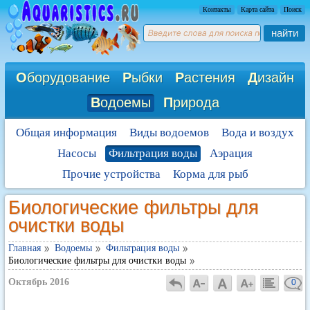
Контакты
Карта сайта
Поиск
найти
О
борудование
Р
ыбки
Р
астения
Д
изайн
В
одоемы
П
рирода
Общая информация
Виды водоемов
Вода и воздух
Насосы
Фильтрация воды
Аэрация
Прочие устройства
Корма для рыб
Биологические фильтры для
очистки воды
Главная
Водоемы
Фильтрация воды
Биологические фильтры для очистки воды
Октябрь 2016
0