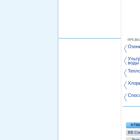
ПРЕДЫ
Озон
Ульт
воды
Тепл
Хлор
Спос
HTM
BB Co