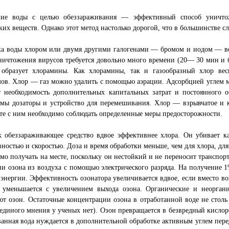
ние воды с целью обеззараживания — эффективный способ уничто
ких веществ. Однако этот метод настолько дорогой, что в большинстве с
ка воды хлором или двумя другими галогенами — бромом и иодом — ве
ничтожения вирусов требуется довольно много времени (20— 30 мин и 
 образует хлорамины. Как хлорамины, так и газообразный хлор ве
ов. Хлор — газ можно удалить с помощью аэрации. Адсорбцией углем м
т необходимость дополнительных капитальных затрат и постоянного 
имы дозаторы и устройство для перемешивания. Хлор — взрывчатое и 
те с ним необходимо соблюдать определенные меры предосторожности.
к обеззараживающее средство вдвое эффективнее хлора. Он убивает к
ностью и скоростью. Доза и время обработки меньше, чем для хлора, дл
мо получать на месте, поскольку он нестойкий и не переносит трансп
и озона из воздуха с помощью электрического разряда. На получение 1
нергии. Эффективность озонатора увеличивается вдвое, если вместо возд
и уменьшается с увеличением выхода озона. Органические и неоргани
т озон. Остаточные концентрации озона в отработанной воде не столь
единого мнения у ученых нет). Озон превращается в безвредный кислоро
анная вода нуждается в дополнительной обработке активным углем пере