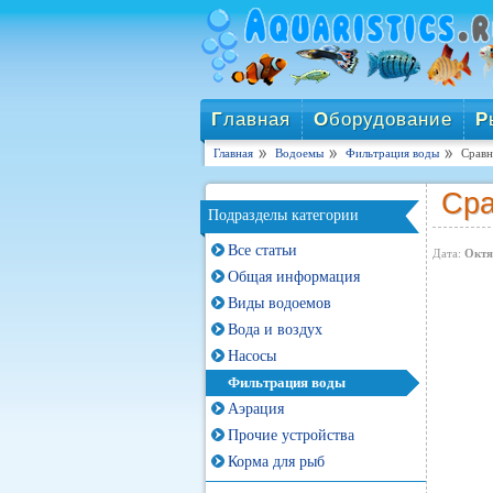
Г
лавная
О
борудование
Р
Главная
Водоемы
Фильтрация воды
Сравн
Сра
Подразделы категории
Все статьи
Дата:
Октя
Общая информация
Виды водоемов
Вода и воздух
Насосы
Фильтрация воды
Аэрация
Прочие устройства
Корма для рыб