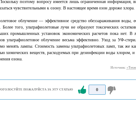
Поскольку поэтому вопросу имеется лишь ограниченная информация, в
азаться чувствительными к озону. В настоящее время озон дороже хлора.
олетовое облучение — эффективное средство обеззараживания воды, е
. Более того, ультрафиолетовые лучи не образуют токсических остатков
ьших промышленных установок экономических расчетов пока нет. В л
мов ультрафиолетовое облучение весьма эффективно. Уход за УФ-стер
мо менять лампы. Стоимость замены ультрафиолетовых ламп, так же ка
ью химических веществ, расходуемых при дезинфекции воды хлором, и 
чения озона.
Источник:
«Техн
0
РОГОЛОСУЙТЕ ПОЖАЛУЙСТА ЗА ЭТУ СТАТЬЮ