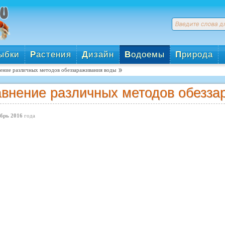
ыбки
Р
астения
Д
изайн
В
одоемы
П
рирода
ение различных методов обеззараживания воды
внение различных методов обезза
брь 2016
года