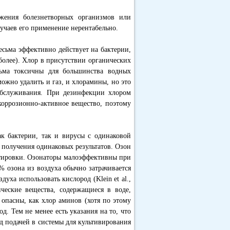
жения болезнетворных организмов или
лучаев его применение нерентабельно.
сьма эффективно действует на бактерии,
более). Хлор в присутствии органических
сьма токсичны для большинства водных
ожно удалить и газ, и хлорамины, но это
обслуживания. При дезинфекции хлором
коррозионно-активное вещество, поэтому
ак бактерии, так и вирусы с одинаковой
я получения одинаковых результатов. Озон
ортировки. Озонаторы малоэффективны при
% озона из воздуха обычно затрачивается
уха использовать кислород (Klein et al.,
ческие вещества, содержащиеся в воде,
 опасны, как хлор аминов (хотя по этому
д. Тем не менее есть указания на то, что
д подачей в системы для культивирования