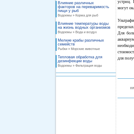
устриц. 
Влияние различных
факторов на переваримость
могут ок
пищи у рыб
Водоемы » Корма для рыб
Ультрафи
Влияние температуры воды
пределах
на жизнь водных организмов
Водоемы » Вода и воздух
Для бол
аквариу
Мелкие крабы различных
семейств
необходи
Рыбки » Морские животные
стоимост
Тепловая обработка для
для полу
дезинфекции воды
Водоемы » Фильтрация воды
П