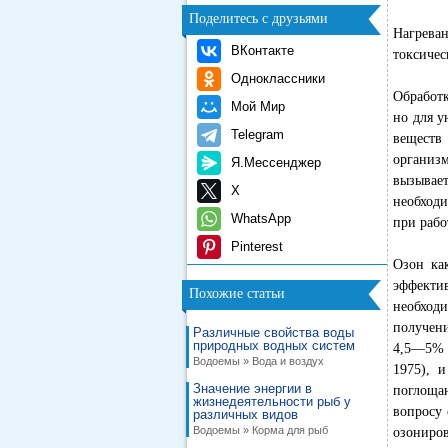
Поделитесь с друзьями
Нагрева
ВКонтакте
токсичес
Одноклассники
Обработ
Мой Мир
но для у
Telegram
веществ
организм
Я.Мессенджер
вызывае
X
необход
WhatsApp
при рабо
Pinterest
Озон ка
эффектив
Похожие статьи
необходи
получени
Различные свойства воды
природных водных систем
4,5—5% э
Водоемы » Вода и воздух
1975), 
Значение энергии в
поглощаю
жизнедеятельности рыб у
вопросу 
различных видов
Водоемы » Корма для рыб
озониров