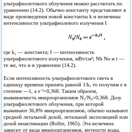
ультрафиолетового облучения можно рассчитать по
уравнению (14.2). Обычно константу представляют в
виде произведения новой константы k и величины
интенсивности ультрафиолевого излучения I
где k₁ — константа; I — интенсивность
ультрафиолетового излучения, мВт/см²; Nh No и t —
те же, что и в уравнении (14.2).
Если интенсивность ультрафиолетового света в
единицу времени принять равной 1/k, то получим е в
степени —1, а е⁻¹=0,368. Таким образом,
выживаемость микроорганизмов N₁/N₀=0,368. Дозу
ультрафиолетового облучения, при которой
выживают 36,8% микроорганизмов, обычно называют
средней летальной дозой, летальной экспозицией или
дозой инактивации (Roller, 1965). Эта величина
зависит от вида микроорганизмов, мутности воды,