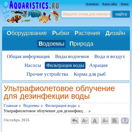
Контакты
Карта сайта
Поиск
найти
О
борудование
Р
ыбки
Р
астения
Д
изайн
В
одоемы
П
рирода
Общая информация
Виды водоемов
Вода и воздух
Насосы
Фильтрация воды
Аэрация
Прочие устройства
Корма для рыб
Ультрафиолетовое облучение
для дезинфекции воды
Главная
Водоемы
Фильтрация воды
Ультрафиолетовое облучение для дезинфекц…
Октябрь 2016
0