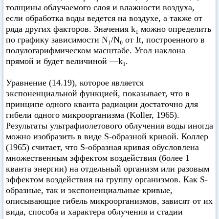
толщины облучаемого слоя и влажности воздуха,
если обработка воды ведется на воздухе, а также от
ряда других факторов. Значения k₁ можно определить
по графику зависимости N₁/N₀ от It, построенного в
полулогарифмическом масштабе. Угол наклона
прямой и будет величиной —k₁.
Уравнение (14.19), которое является
экспоненциальной функцией, показывает, что в
принципе одного кванта радиации достаточно для
гибели одного микроорганизма (Koller, 1965).
Результаты ультрафиолетового облучения воды иногда
можно изобразить в виде S-образной кривой. Коллер
(1965) считает, что S-образная кривая обусловлена
множественным эффектом воздействия (более 1
кванта энергии) на отдельный организм или разовым
эффектом воздействия на группу организмов. Как S-
образные, так и экспоненциальные кривые,
описывающие гибель микроорганизмов, зависят от их
вида, способа и характера облучения и стадии