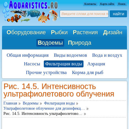
Контакты
Карта сайта
Поиск
найти
О
борудование
Р
ыбки
Р
астения
Д
изайн
В
одоемы
П
рирода
Общая информация
Виды водоемов
Вода и воздух
Насосы
Фильтрация воды
Аэрация
Прочие устройства
Корма для рыб
Рис. 14.5. Интенсивность
ультрафиолетового облучения
Главная
Водоемы
Фильтрация воды
Ультрафиолетовое облучение для дезинфекц…
Рис. 14.5. Интенсивность ультрафиолетово…