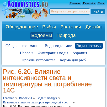
Контакты
Карта сайта
Поиск
найти
О
борудование
Р
ыбки
Р
астения
Д
изайн
В
одоемы
П
рирода
Общая информация
Виды водоемов
Вода и воздух
Насосы
Фильтрация воды
Аэрация
Прочие устройства
Корма для рыб
Рис. 6.20. Влияние
интенсивности света и
температуры на потребление
14С
Главная
Водоемы
Вода и воздух
Взаимное влияние факторов природной сред…
Рис. 6.20. Влияние интенсивности света и…