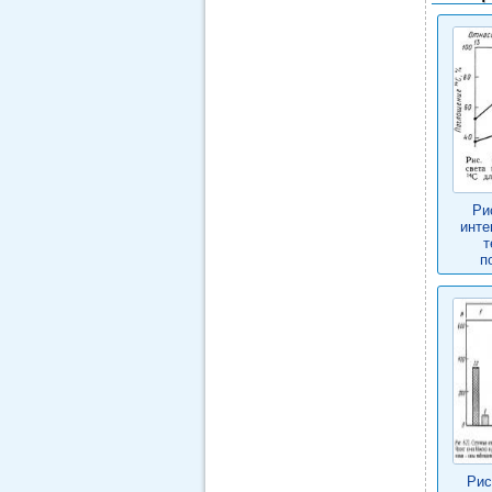
Ри
инте
т
п
Рис