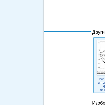
Други
Рис
инте
ф
кон
Изобр