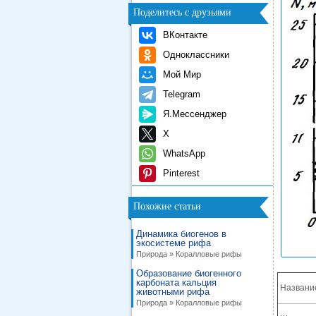
Поделитесь с друзьями
ВКонтакте
Одноклассники
Мой Мир
Telegram
Я.Мессенджер
X
WhatsApp
Pinterest
Похожие статьи
Динамика биогенов в
экосистеме рифа
Природа » Коралловые рифы
Образование биогенного
карбоната кальция
Названи
животными рифа
Природа » Коралловые рифы