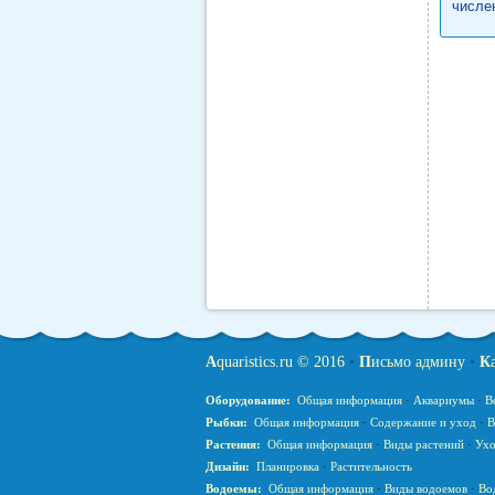
числе
A
quaristics.ru © 2016
•
П
исьмо админу
•
К
Оборудование:
Общая информация
·
Аквариумы
·
В
Рыбки:
Общая информация
·
Содержание и уход
·
В
Растения:
Общая информация
·
Виды растений
·
Ухо
Дизайн:
Планировка
·
Растительность
Водоемы:
Общая информация
·
Виды водоемов
·
Во