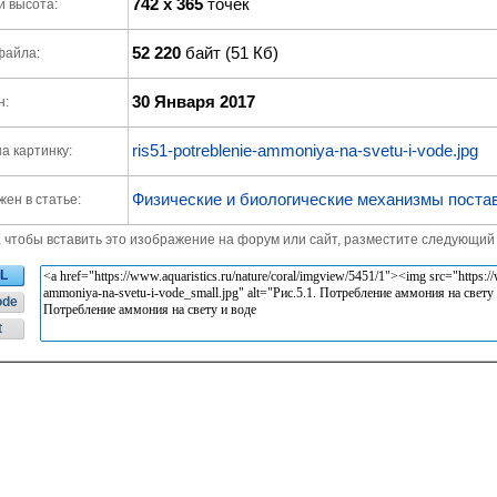
742 x 365
точек
и высота:
52 220
байт (51 Кб)
файла:
30 Января 2017
н:
ris51-potreblenie-ammoniya-na-svetu-i-vode.jpg
а картинку:
Физические и биологические механизмы поста
ен в статье:
, чтобы вставить это изображение на форум или сайт, разместите следующий 
L
ode
t