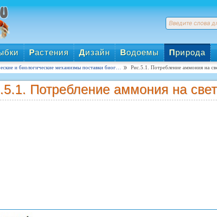
ыбки
Р
астения
Д
изайн
В
одоемы
П
рирода
еские и биологические механизмы поставки биог…
Рис.5.1. Потребление аммония на св
.5.1. Потребление аммония на свет