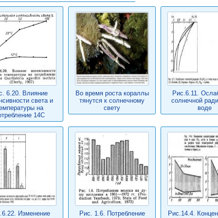
с. 6.20. Влияние
Во время роста кораллы
Рис.6.11. Осла
нсивности света и
тянутся к солнечному
солнечной ради
емпературы на
свету
воде
отребление 14С
.6.22. Изменение
Рис. 1.6. Потребление
Рис.14.4. Конце