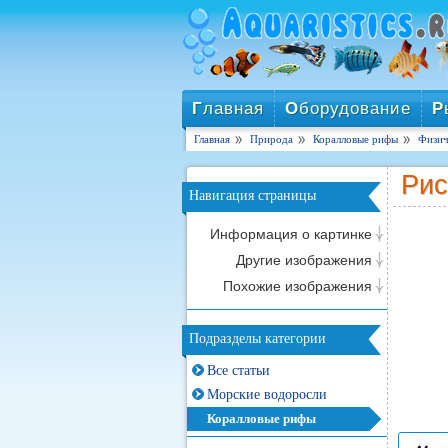
Г
лавная
О
борудование
Р
Главная
Природа
Коралловые рифы
Физич
Рис
Навигация страницы
Информация о картинке
Другие изображения
Похожие изображения
Подразделы категории
Все статьи
Морские водоросли
Коралловые рифы