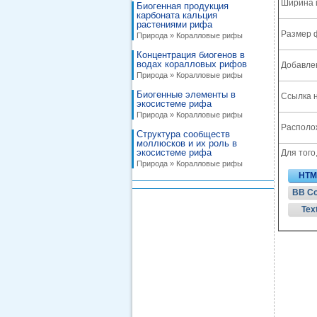
Ширина 
Биогенная продукция
карбоната кальция
растениями рифа
Размер 
Природа » Коралловые рифы
Концентрация биогенов в
водах коралловых рифов
Добавле
Природа » Коралловые рифы
Биогенные элементы в
Ссылка н
экосистеме рифа
Природа » Коралловые рифы
Располож
Структура сообществ
моллюсков и их роль в
экосистеме рифа
Для того
Природа » Коралловые рифы
HTM
BB C
Tex