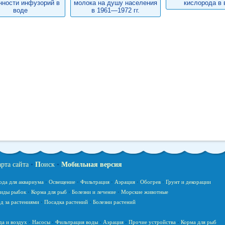
нности инфузорий в
молока на душу населения
кислорода в 
воде
в 1961—1972 гг.
арта сайта
•
П
оиск
•
Мобильная версия
ода для аквариума
·
Освещение
·
Фильтрация
·
Аэрация
·
Обогрев
·
Грунт и декорации
иды рыбок
·
Корма для рыб
·
Болезни и лечение
·
Морские животные
д за растениями
·
Посадка растений
·
Болезни растений
да и воздух
·
Насосы
·
Фильтрация воды
·
Аэрация
·
Прочие устройства
·
Корма для рыб