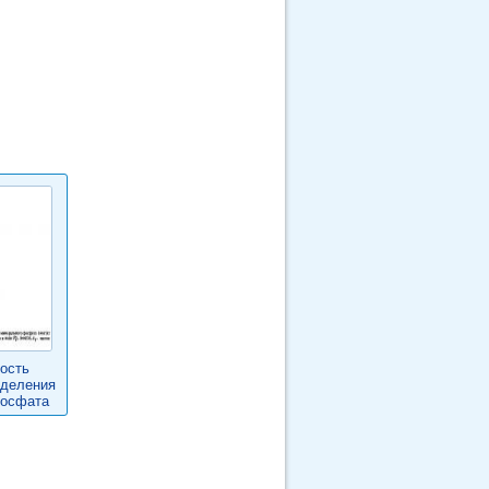
рость
ыделения
фосфата