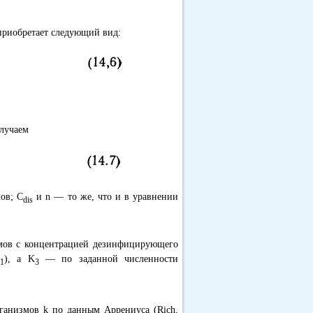
 приобретает следующий вид:
олучаем
ов; C
и n — то же, что и в уравнении
dis
измов с концентрацией дезинфицирующего
K
), а K
— по заданной численности
1
3
ганизмов k по данным Аррениуса (Rich,