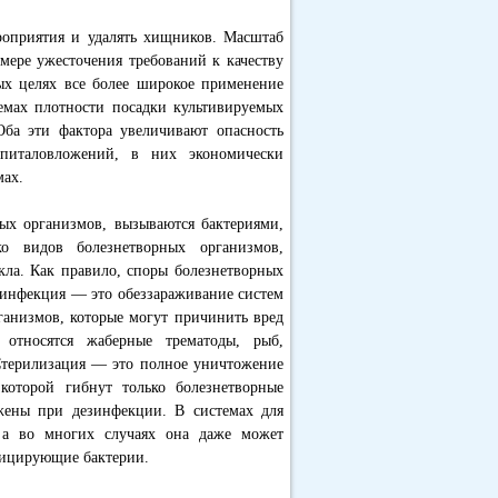
роприятия и удалять хищников. Масштаб
мере ужесточения требований к качеству
х целях все более широкое применение
емах плотности посадки культивируемых
Оба эти фактора увеличивают опасность
питаловложений, в них экономически
мах.
мых организмов, вызываются бактериями,
о видов болезнетворных организмов,
кла. Как правило, споры болезнетворных
езинфекция — это обеззараживание систем
ганизмов, которые могут причинить вред
относятся жаберные трематоды, рыб,
Стерилизация — это полное уничтожение
оторой гибнут только болезнетворные
жены при дезинфекции. В системах для
, а во многих случаях она даже может
фицирующие бактерии.