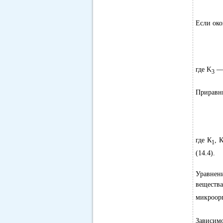
Если око
где K
— 
3
Приравни
где К
, 
1
(14.4).
Уравнен
веществ
микроорг
Зависим