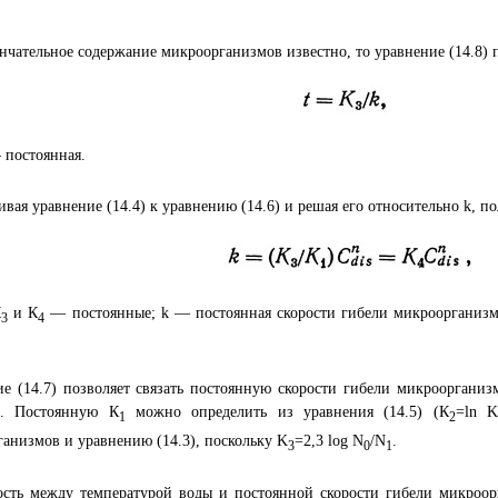
нчательное содержание микроорганизмов известно, то уравнение (14.8)
постоянная.
вая уравнение (14.4) к уравнению (14.6) и решая его относительно k, п
К
и К
— постоянные; k — постоянная скорости гибели микроорганизм
3
4
ие (14.7) позволяет связать постоянную скорости гибели микроорган
а. Постоянную К
можно определить из уравнения (14.5) (К
=ln 
1
2
анизмов и уравнению (14.3), поскольку K
=2,3 log N
/N
.
3
0
1
ость между температурой воды и постоянной скорости гибели микроор