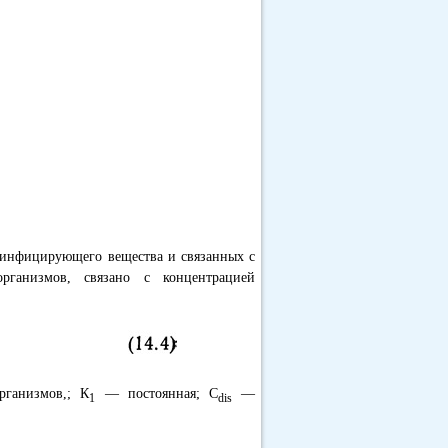
езинфицирующего вещества и связанных с
рганизмов, связано с концентрацией
рганизмов,; К
— постоянная; C
—
1
dis