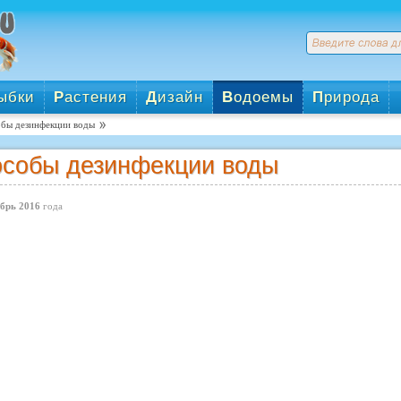
ыбки
Р
астения
Д
изайн
В
одоемы
П
рирода
бы дезинфекции воды
собы дезинфекции воды
брь 2016
года