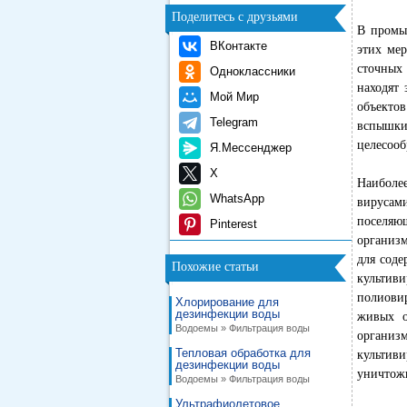
Поделитесь с друзьями
В промы
ВКонтакте
этих мер
сточных
Одноклассники
находят
Мой Мир
объекто
Telegram
вспышки
целесооб
Я.Мессенджер
X
Наиболе
WhatsApp
вирусам
поселяю
Pinterest
организм
для сод
Похожие статьи
культив
полиови
Хлорирование для
дезинфекции воды
живых о
Водоемы » Фильтрация воды
организ
Тепловая обработка для
культив
дезинфекции воды
уничтож
Водоемы » Фильтрация воды
Ультрафиолетовое