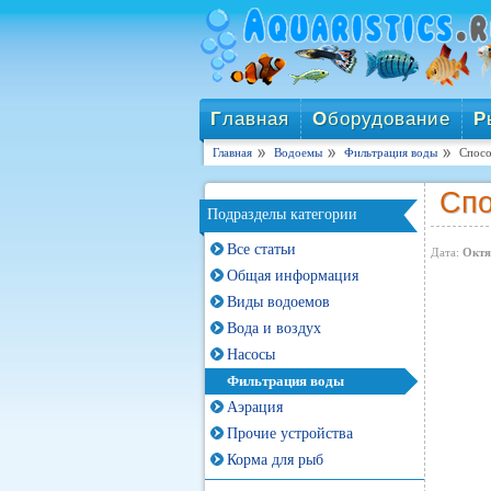
Г
лавная
О
борудование
Р
Главная
Водоемы
Фильтрация воды
Спосо
Спо
Подразделы категории
Все статьи
Дата:
Октя
Общая информация
Виды водоемов
Вода и воздух
Насосы
Фильтрация воды
Аэрация
Прочие устройства
Корма для рыб