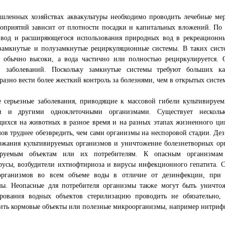
шленных хозяйствах аквакультуры необходимо проводить лечебные ме
оприятий зависит от плотности посадки и капитальных вложений. По 
 вод и расширяющегося использования природных вод в рекреационны
 замкнутые и полузамкнутые рециркуляционные системы. В таких сист
в обычно высоки, а вода частично или полностью рециркулируется. 
 заболеваний. Поскольку замкнутые системы требуют больших ка
разно вести более жесткий контроль за болезнями, чем в открытых систе
е серьезные заболевания, приводящие к массовой гибели культивируе
и и другими одноклеточными организмами. Существует нескольк
щихся на животных в разное время и на разных этапах жизненного ци
ов труднее обезвредить, чем сами организмы на неспоровой стадии. Д
ержания культивируемых организмов и уничтожение болезнетворных ор
ируемым объектам или их потребителям. К опасным организмам 
русы, возбудители ихтиофтириоза и вирусы инфекционного гепатита. 
рганизмов во всем объеме воды в отличие от дезинфекции, при к
мы. Неопасные для потребителя организмы также могут быть уничто
ирования водных объектов стерилизацию проводить не обязательно
ить кормовые объекты или полезные микроорганизмы, например нитри