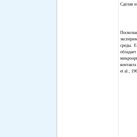
Сделав н
Поскольк
эксперим
среды. 
обладае
микроор
контакта
et al., 19