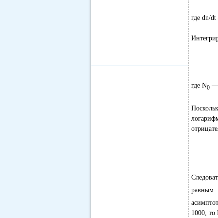
где dn/d
Интегрир
где N
— 
0
Посколь
логариф
отрицате
Следоват
равным 
асимптот
1000, то