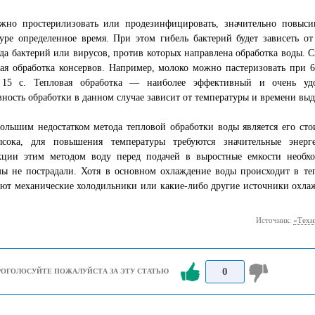
жно простерилизовать или продезинфицировать, значительно повыси
уре определенное время. При этом гибель бактерий будет зависеть о
да бактерий или вирусов, против которых направлена обработка воды.
ая обработка консервов. Например, молоко можно пастеризовать при 
 15 с. Тепловая обработка — наиболее эффективный и очень удо
ность обработки в данном случае зависит от температуры и времени вы
льшим недостатком метода тепловой обработки воды является его стои
сока, для повышения температуры требуются значительные энерге
кции этим методом воду перед подачей в выростные емкости необхо
мы не пострадали. Хотя в основном охлаждение воды происходит в те
ют механические холодильники или какие-либо другие источники охлаж
Источник:
«Техн
0
РОГОЛОСУЙТЕ ПОЖАЛУЙСТА ЗА ЭТУ СТАТЬЮ