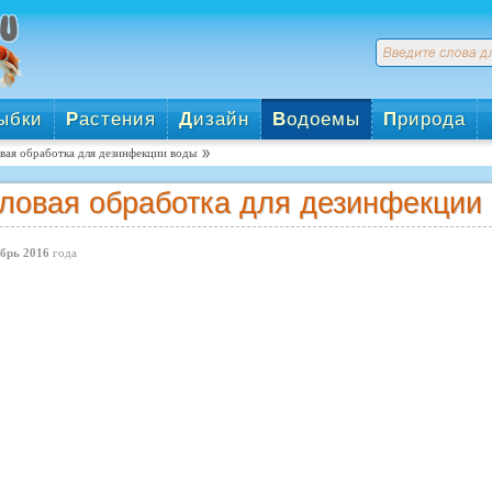
ыбки
Р
астения
Д
изайн
В
одоемы
П
рирода
вая обработка для дезинфекции воды
ловая обработка для дезинфекции
брь 2016
года