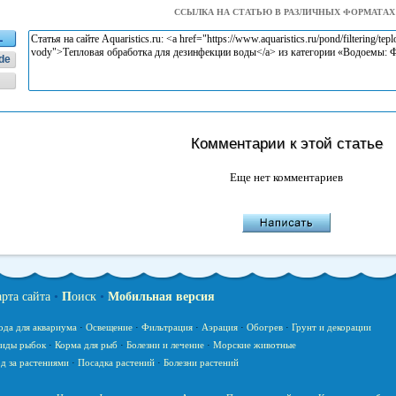
ССЫЛКА НА СТАТЬЮ В РАЗЛИЧНЫХ ФОРМАТАХ
L
de
Комментарии к этой статье
Еще нет комментариев
арта сайта
•
П
оиск
•
Мобильная версия
ода для аквариума
·
Освещение
·
Фильтрация
·
Аэрация
·
Обогрев
·
Грунт и декорации
иды рыбок
·
Корма для рыб
·
Болезни и лечение
·
Морские животные
д за растениями
·
Посадка растений
·
Болезни растений