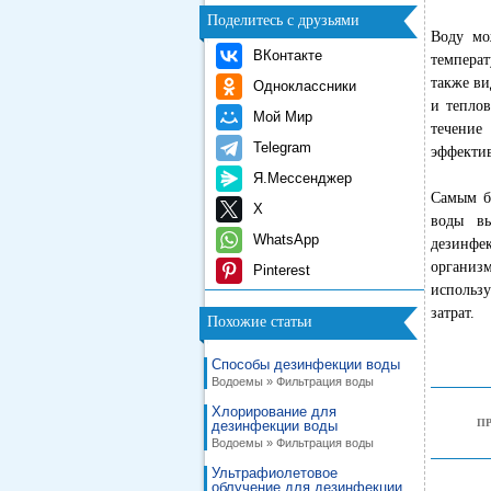
Поделитесь с друзьями
Воду мо
ВКонтакте
температ
также ви
Одноклассники
и теплов
Мой Мир
течение
Telegram
эффектив
Я.Мессенджер
Самым бо
X
воды вы
WhatsApp
дезинфе
организ
Pinterest
использу
затрат.
Похожие статьи
Способы дезинфекции воды
Водоемы » Фильтрация воды
Хлорирование для
П
дезинфекции воды
Водоемы » Фильтрация воды
Ультрафиолетовое
облучение для дезинфекции