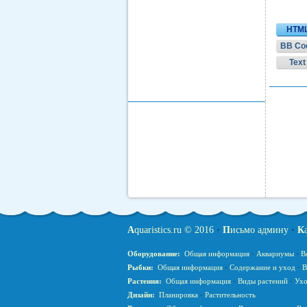
HTM
BB Co
Text
A
quaristics.ru © 2016
•
П
исьмо админу
•
К
Оборудование:
Общая информация
·
Аквариумы
·
В
Рыбки:
Общая информация
·
Содержание и уход
·
В
Растения:
Общая информация
·
Виды растений
·
Ухо
Дизайн:
Планировка
·
Растительность