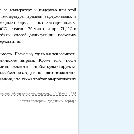
в ее температуру и выдержав при этой
т температуры, времени выдерживания, а
 Сходные процессы — пастеризация молока
60°С в течение 30 мин или при 71,1°С в
бный способ дезинфекции, поскольку
держивания.
мость. Поскольку удельная теплоемкость
тические затраты. Кроме того, после
димо охлаждать, чтобы культивируемые
плообменниках, для полного охлаждения
дения, что также требует энергетических
ическое обеспечение аквакультуры», Ф. Уитон, 1985
Статья проверена:
Кудрявцева Варвара