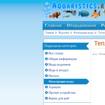
Г
лавная
О
борудование
Р
Главная
Водоемы
Фильтрация воды
Тепло
Теп
Подразделы категории
Все статьи
Дата:
Октя
Общая информация
Виды водоемов
Вода и воздух
Насосы
Фильтрация воды
Аэрация
Прочие устройства
Корма для рыб