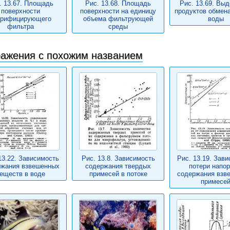
. 13.67. Площадь
Рис. 13.68. Площадь
Рис. 13.69. Вы
поверхности
поверхности на единицу
продуктов обмена
трифицирующего
объема фильтрующей
воды
фильтра
среды
ажения с похожим названием
13.22. Зависимость
Рис. 13.8. Зависимость
Рис. 13.19. Зав
ржания взвешенных
содержания твердых
потери напор
еществ в воде
примесей в потоке
содержания взв
примесе