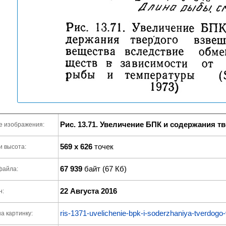
Рис. 13.71. Увеличение БПК и содержания т
е изображения:
569 x 626
точек
и высота:
67 939
байт (67 Кб)
файла:
22 Августа 2016
н:
ris-1371-uvelichenie-bpk-i-soderzhaniya-tverdog
а картинку: