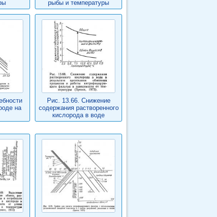
ры
рыбы и температуры
ребности
Рис. 13.66. Снижение
роде на
содержания растворенного
кислорода в воде