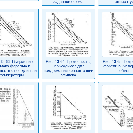
заданного корма
температу
 13.63. Выделение
Рис. 13.64. Проточность,
Рис. 13.65. Пот
иака форелью в
необходимая для
форели в кисло
мости от ее длины и
поддержания концентрации
обмен
температуры
аммиака