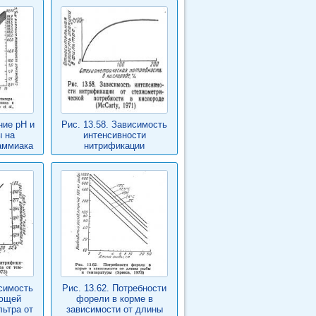
ние pH и
Рис. 13.58. Зависимость
 на
интенсивности
аммиака
нитрификации
исимость
Рис. 13.62. Потребности
ющей
форели в корме в
ьтра от
зависимости от длины