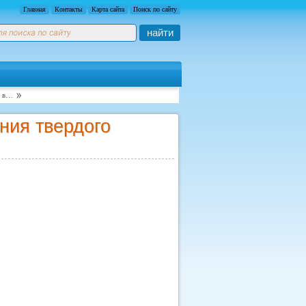
Главная
Контакты
Карта сайта
Поиск по сайту
найти
о в…
ния твердого