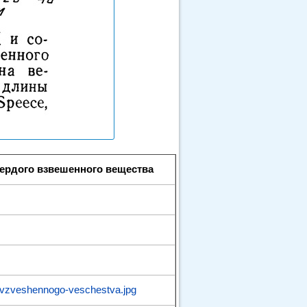
вердого взвешенного вещества
o-vzveshennogo-veschestva.jpg