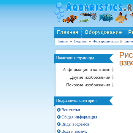
Г
лавная
О
борудование
Р
Главная
Водоемы
Фильтрация воды
Биоло
Рис
Навигация страницы
взв
Информация о картинке
Другие изображения
Похожие изображения
Подразделы категории
Все статьи
Общая информация
Виды водоемов
Вода и воздух