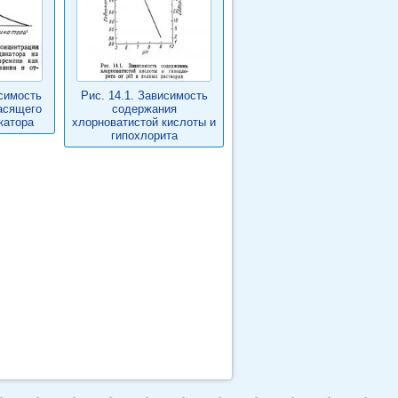
исимость
Рис. 14.1. Зависимость
асящего
содержания
катора
хлорноватистой кислоты и
гипохлорита