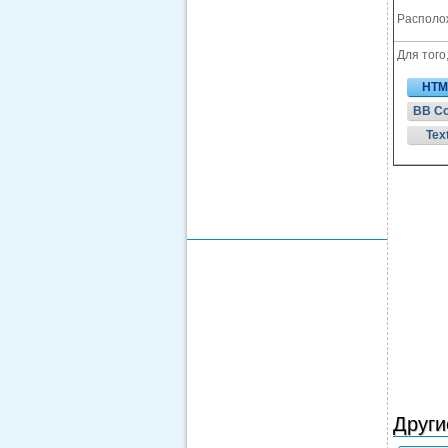
Располож
Для того
HTM
BB C
Tex
Други