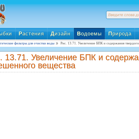
ыбки
Р
астения
Д
изайн
В
одоемы
П
рирода
гические фильтры для очистки воды
Рис. 13.71. Увеличение БПК и содержания твердог
. 13.71. Увеличение БПК и содержа
ешенного вещества