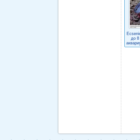
Ecseniu
до 8
аквари