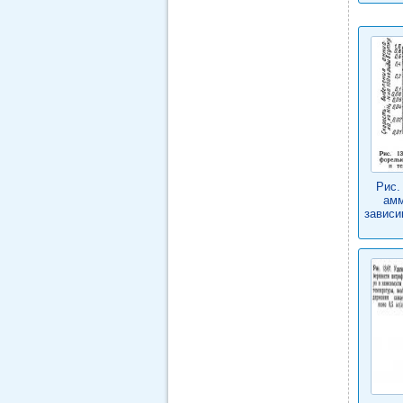
Рис.
амм
зависи