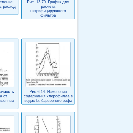
деление
Рис. 13.70. График для
, расход
расчета
нитрифицирующего
фильтра
исимость
Рис.6.14. Изменения
а от
содержания хлорофилла в
ешенных
водах Б. барьерного рифа
й