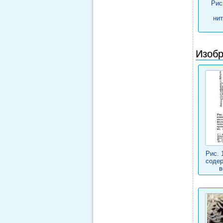
Рис
ни
Изобр
Рис. 
соде
в