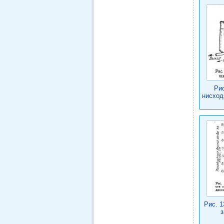
Рис
нисход
Рис. 1
з