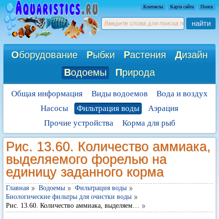
Контакты
Карта сайта
Поиск
найти
О
борудование
Р
ыбки
Р
астения
Д
изайн
В
одоемы
П
рирода
Общая информация
Виды водоемов
Вода и воздух
Насосы
Фильтрация воды
Аэрация
Прочие устройства
Корма для рыб
Рис. 13.60. Количество аммиака,
выделяемого форелью на
единицу заданного корма
Главная
Водоемы
Фильтрация воды
Биологические фильтры для очистки воды
Рис. 13.60. Количество аммиака, выделяем…