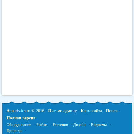
A
quaristics.ru © 2016
•
П
исьмо админу
•
К
арта сайта
•
П
оиск
•
Полная версия
Оборудование
·
Рыбки
·
Растения
·
Дизайн
·
Водоемы
·
Природа
·