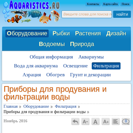
Контакты
Карта сайта
Поиск
найти
О
борудование
Р
ыбки
Р
астения
Д
изайн
В
одоемы
П
рирода
Общая информация
Аквариумы
Вода для аквариума
Освещение
Фильтрация
Аэрация
Обогрев
Грунт и декорации
Приборы для продувания и
фильтрации воды
Главная
Оборудование
Фильтрация
Приборы для продувания и фильтрации воды
Ноябрь 2016
0