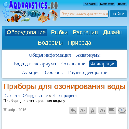
Контакты
Карта сайта
Поиск
найти
О
борудование
Р
ыбки
Р
астения
Д
изайн
В
одоемы
П
рирода
Общая информация
Аквариумы
Вода для аквариума
Освещение
Фильтрация
Аэрация
Обогрев
Грунт и декорации
Приборы для озонирования воды
Главная
Оборудование
Фильтрация
Приборы для озонирования воды
Ноябрь 2016
0