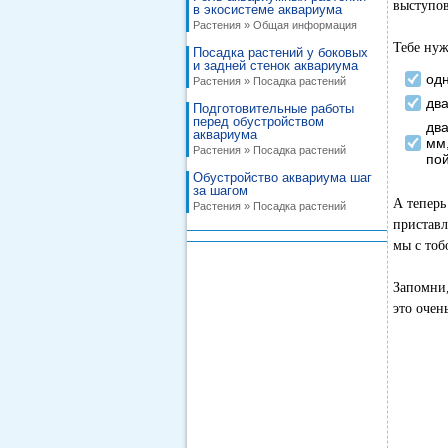
выступов
в экосистеме аквариума
Растения » Общая информация
Тебе нуж
Посадка растений у боковых
и задней стенок аквариума
од
Растения » Посадка растений
дв
Подготовительные работы
перед обустройством
два
аквариума
мм,
Растения » Посадка растений
по
Обустройство аквариума шаг
за шагом
А теперь
Растения » Посадка растений
приставл
мы с тоб
Запомни,
это очен