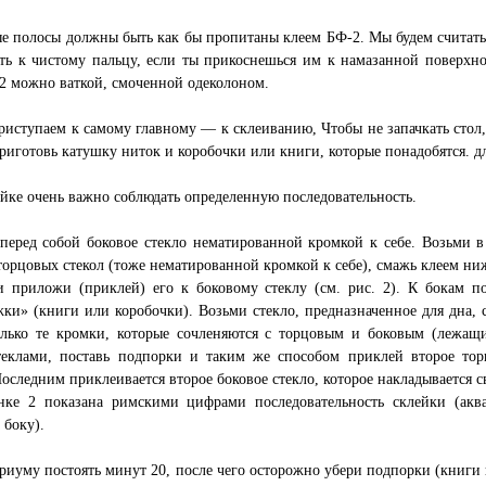
 полосы должны быть как бы пропитаны клеем БФ-2. Мы будем считать, ч
ть к чистому пальцу, если ты прикоснешься им к намазанной поверхно
2 можно ваткой, смоченной одеколоном.
риступаем к самому главному — к склеиванию, Чтобы не запачкать стол,
приготовь катушку ниток и коробочки или книги, которые понадобятся. 
йке очень важно соблюдать определенную последовательность.
еред собой боковое стекло нематированной кромкой к себе. Возьми в
торцовых стекол (тоже нематированной кромкой к себе), смажь клеем н
 приложи (приклей) его к боковому стеклу (см. рис. 2). К бокам по
ки» (книги или коробочки). Возьми стекло, предназначенное для дна, 
олько те кромки, которые сочленяются с торцовым и боковым (лежащ
стеклами, поставь подпорки и таким же способом приклей второе тор
Последним приклеивается второе боковое стекло, которое накладывается с
нке 2 показана римскими цифрами последовательность склейки (акв
 боку).
риуму постоять минут 20, после чего осторожно убери подпорки (книги 