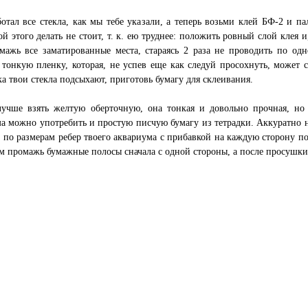
отал все стекла, как мы тебе указали, а теперь возьми клей БФ-2 и па
ой этого делать не стоит, т. к. ею труднее: положить ровный слой клея 
мажь все заматированные места, стараясь 2 раза не проводить по одн
 тонкую пленку, которая, не успев еще как следуй просохнуть, может с
ка твои стекла подсыхают, приготовь бумагу для склеивания.
лучше взять желтую оберточную, она тонкая и довольно прочная, но 
а можно употребить и простую писчую бумагу из тетрадки. Аккуратно
 по размерам ребер твоего аквариума с прибавкой на каждую сторону п
м промажь бумажные полосы сначала с одной стороны, а после просушки