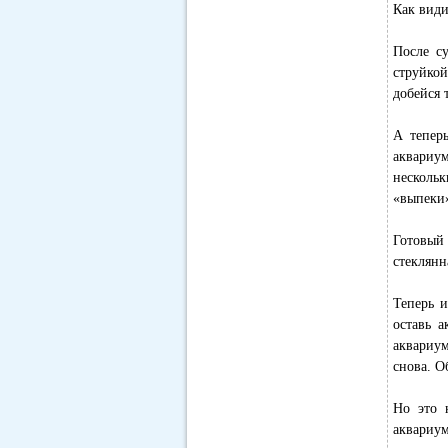
Как види
После с
струйкой
добейся 
А тепер
аквариум
несколь
«выпеки»
Готовый
стеклянн
Теперь и
оставь 
аквариум
снова. О
Но это 
аквариу