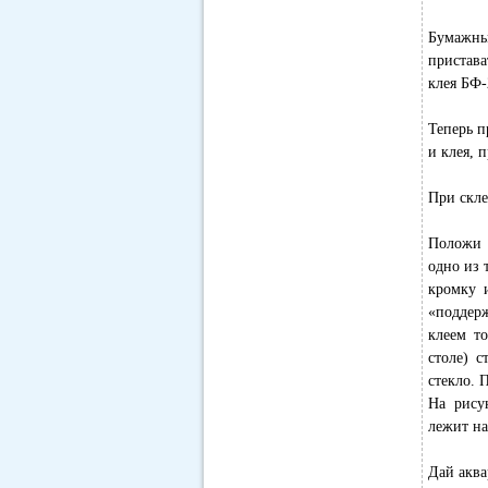
Бумажные
пристава
клея БФ-
Теперь п
и клея, 
При скле
Положи п
одно из 
кромку и
«поддерж
клеем т
столе) 
стекло. 
На рису
лежит на
Дай аква