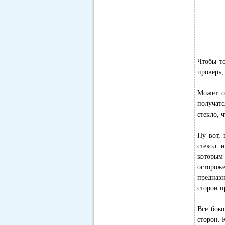
Чтобы то
проверь,
Может о
получатс
стекло, 
Ну вот, 
стекол 
которым 
осторож
предназн
сторон п
Все боко
сторон. 