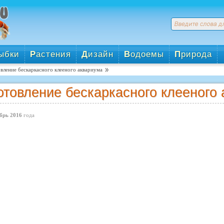
ыбки
Р
астения
Д
изайн
В
одоемы
П
рирода
вление бескаркасного клееного аквариума
отовление бескаркасного клееного
брь 2016
года