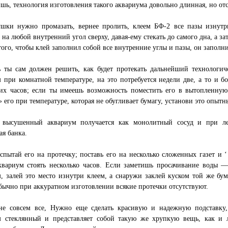
шь, технология изготовления такого аквариума довольно длинная, но отст
ушки нужно промазать, вернее пролить, клеем БФ-2 все пазы изнутр
 на любой внутренний угол сверху, давая-ему стекать до самого дна, а з
того, чтобы клей заполнил собой все внутренние углы и пазы, он запол
ь ты сам должен решить, как будет протекать дальнейший технологич
 при комнатной температуре, на это потребуется недели две, а то и 
ких часов; если ты имеешь возможность поместить его в вытопленную
 его при температуре, которая не обугливает бумагу, установи это опытн
 высушенный аквариум получается как монолитный сосуд и при лег
ая банка.
спытай его на протечку; поставь его на несколько сложенных газет и
аквариум стоять несколько часов. Если заметишь просачивание воды 
, залей это место изнутри клеем, а снаружи заклей куском той же бу
бычно при аккуратном изготовлении всякие протечки отсутствуют.
не совсем все, Нужно еще сделать красивую и надежную подставку,
м стеклянный и представляет собой такую же хрупкую вещь, как и 