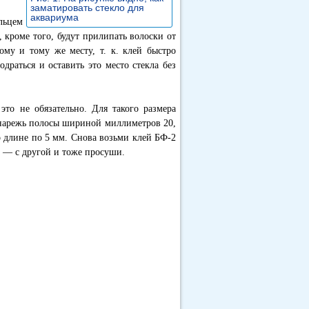
заматировать стекло для
аквариума
»
льцем
и, кроме того, будут прилипать волоски от
ому и тому же месту, т. к. клей быстро
одраться и оставить это место стекла без
это не обязательно. Для такого размера
 нарежь полосы шириной миллиметров 20,
о длине по 5 мм. Снова возьми клей БФ-2
 — с другой и тоже просуши.