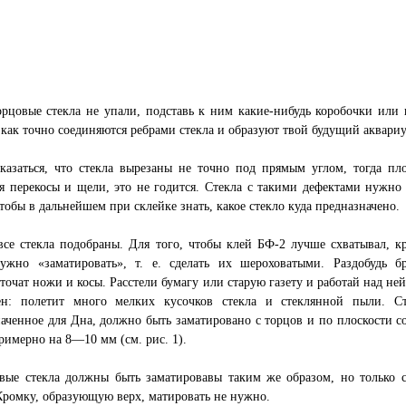
рцовые стекла не упали, подставь к ним какие-нибудь коробочки или
 как точно соединяются ребрами стекла и образуют твой будущий аквари
казаться, что стекла вырезаны не точно под прямым углом, тогда пл
я перекосы и щели, это не годится. Стекла с такими дефектами нужно
чтобы в дальнейшем при склейке знать, какое стекло куда предназначено.
все стекла подобраны. Для того, чтобы клей БФ-2 лучше схватывал, к
нужно «заматировать», т. е. сделать их шероховатыми. Раздобудь бр
точат ножи и косы. Расстели бумагу или старую газету и работай над ней
ен: полетит много мелких кусочков стекла и стеклянной пыли. Ст
аченное для Дна, должно быть заматировано с торцов и по плоскости со
римерно на 8—10 мм (см. рис. 1).
вые стекла должны быть заматировавы таким же образом, но только с
Кромку, образующую верх, матировать не нужно.