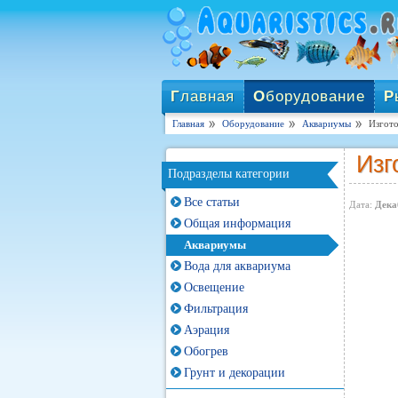
Г
лавная
О
борудование
Р
Главная
Оборудование
Аквариумы
Изгото
Изг
Подразделы категории
Все статьи
Дата:
Дека
Общая информация
Аквариумы
Вода для аквариума
Освещение
Фильтрация
Аэрация
Обогрев
Грунт и декорации