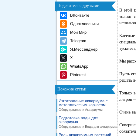
Поделитесь с друзьями
В этой г
ВКонтакте
только 
использо
Одноклассники
Мой Мир
Клееные 
Telegram
специал
тускнеет
Я.Мессенджер
X
Мы расск
WhatsApp
Пусть ег
Pinterest
решать в
Похожие статьи
Только 
литров 
Изготовление аквариума с
металлическим каркасом
Оборудование » Аквариумы
Очень ва
Подготовка воды для
аквариума
Совершен
Оборудование » Вода для аквариума
обязател
Роль аквариумных растений