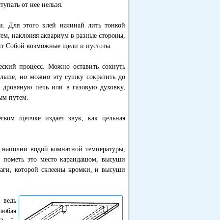
упать от нее нельзя.
и. Для этого клей начинай лить тонкой
атем, наклоняя аквариум в разные стороны,
нит Собой возможные щели и пустоты.
еский процесс. Можно оставить сохнуть
больше, но можно эту сушку сократить до
 дровяную печь или в газовую духовку,
ым путем.
ком щелчке издает звук, как цельная
 ‘ наполни водой комнатной температуры,
— пометь это место карандашом, высуши
маги, которой склеены кромки, и высуши
 ведь
любая