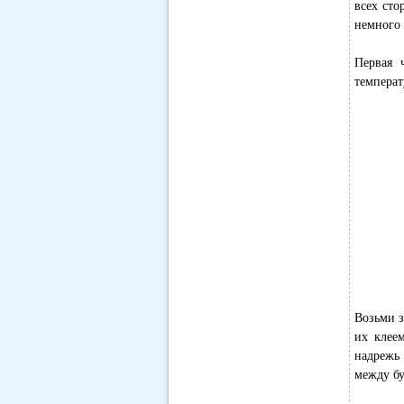
всех сто
немного 
Первая 
температ
Возьми з
их клее
надрежь 
между бу