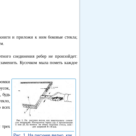
 книги и приложи к ним боковые стекла;
ум.
отного соединения ребер не произойдет:
 заменить. Кусочком мыла пометь каждое
ромки
усок,
, будь
екло,
 всех
 трех
Рис. 1. На рисунке видно, как