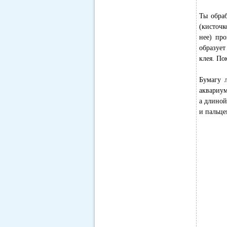
Ты обраб
(кисточк
нее) про
образует
клея. По
Бумагу 
аквариум
а длиной
и пальце