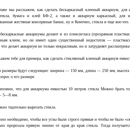
лаве мы расскажем, как сделать бескаркасный клееный аквариум, для 
стекла, бумага и клей БФ-2, а также и аквариум каркасный, для из
ванные жестяные консервные банки, ну и Конечно, стекла и еще кое-что.
бескаркасные аквариумы делают и из плексигласа (прозрачная пластмасс
ьным клеем, но он имеет один существенный недостаток — пластмасс
, что делает аквариум не только некрасивым, но и затрудняет рассматрива
ажем тебе для примера, как сделать стеклянный клееный аквариум емкос
о размеры будут следующие: ширина — 150 мм, длина — 250 мм, высота
опрос о его размере.
запомни, что для аквариума емкостью 10 литров стекла Можно брать 
— 5—8 мм.
жно тщательно вырезать стекла.
но необходимо, чтобы все углы были строго прямые и чтобы не было «ск
ьно прорезала прямую линию от края до края стекла. Тогда получает