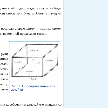
то клей подсох тогда, когда он не будет
сти стекла или бумаги. Отмыть палец от
 расстели старую газету и, помимо стекол
для временной поддержки стекол.
 руки
ижнюю
ставь
смажь
им на
цовое
верху.
Рис. 2. Последовательность
ариум
склейки
»
или коробочки) и замотай его нитками со