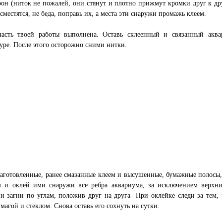
рон (ниток не пожалей, они стянут и плотно прижмут кромки друг к дру
сместятся, не беда, поправь их, а места эти снаружи промажь клеем.
часть твоей работы выполнена. Оставь склеенный и связанный акв
уре. После этого осторожно сними нитки.
аготовленные, ранее смазанные клеем и высушенные, бумажные полосы,
м и оклей ими снаружи все ребра аквариума, за исключением верхн
и загни по углам, положив друг на друга- При оклейке следи за тем,
магой и стеклом. Снова оставь его сохнуть на сутки.