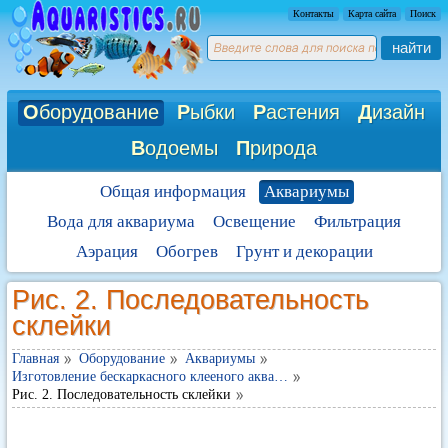
Контакты
Карта сайта
Поиск
найти
О
борудование
Р
ыбки
Р
астения
Д
изайн
В
одоемы
П
рирода
Общая информация
Аквариумы
Вода для аквариума
Освещение
Фильтрация
Аэрация
Обогрев
Грунт и декорации
Рис. 2. Последовательность
склейки
Главная
Оборудование
Аквариумы
Изготовление бескаркасного клееного аква…
Рис. 2. Последовательность склейки