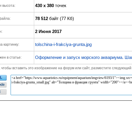
430 x 380
точек
и высота:
78 512
байт (77 Кб)
файла:
2 Июня 2017
н:
tolschina-i-frakciya-grunta.jpg
а картинку:
Оформление и запуск морского аквариума. Шаг
ен в статье:
, чтобы вставить это изображение на форум или сайт, разместите следующий 
L
ode
t