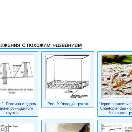
ажения с похожим названием
2.2. Плотина с ядром
Рис. 9. Укладка грунта
Черви-полихеты с
одонепроницаемого
Chaetopteridae - 
грунта
бесчаного гр