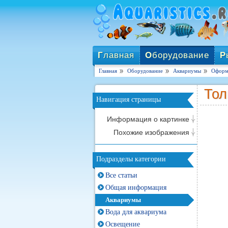
Г
лавная
О
борудование
Р
Главная
Оборудование
Аквариумы
Оформл
Тол
Навигация страницы
Информация о картинке
Похожие изображения
Подразделы категории
Все статьи
Общая информация
Аквариумы
Вода для аквариума
Освещение