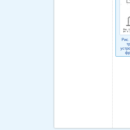
Рис.
т
устр
фр