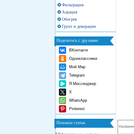
Фильтрация
Аэрация
Обогрев
Грунт и декорации
Поделитесь с друзьями
ВКонтакте
Одноклассники
Мой Мир
Telegram
Я.Мессенджер
X
WhatsApp
Pinterest
Похожие статьи
Названи