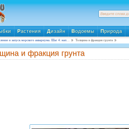
ыбки
Р
астения
Д
изайн
В
одоемы
П
рирода
ение и запуск морского аквариума. Шаг 4: нап…
Толщина и фракция грунта
щина и фракция грунта