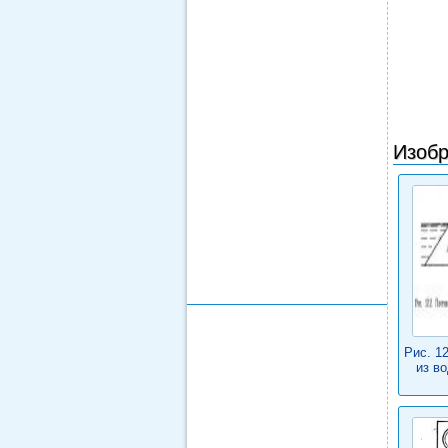
Изобр
Рис. 1
из в