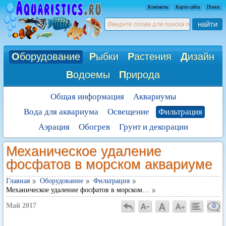
Контакты
Карта сайта
Поиск
найти
О
борудование
Р
ыбки
Р
астения
Д
изайн
В
одоемы
П
рирода
Общая информация
Аквариумы
Вода для аквариума
Освещение
Фильтрация
Аэрация
Обогрев
Грунт и декорации
Механическое удаление
фосфатов в морском аквариуме
Главная
Оборудование
Фильтрация
Механическое удаление фосфатов в морском…
Май 2017
0