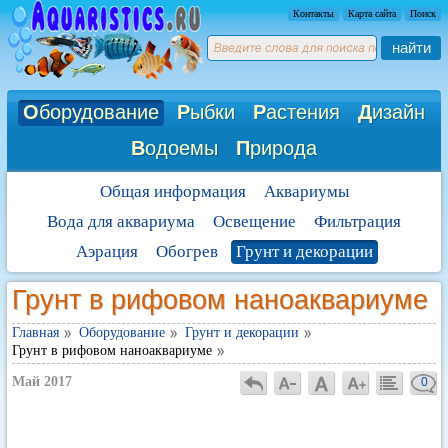
Контакты
Карта сайта
Поиск
найти
О
борудование
Р
ыбки
Р
астения
Д
изайн
В
одоемы
П
рирода
Общая информация
Аквариумы
Вода для аквариума
Освещение
Фильтрация
Аэрация
Обогрев
Грунт и декорации
Грунт в рифовом наноаквариуме
Главная
Оборудование
Грунт и декорации
Грунт в рифовом наноаквариуме
Май 2017
0