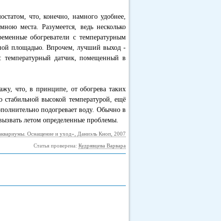
статом, что, конечно, намного удобнее,
мною места. Разумеется, ведь несколько
еменные обогреватели с температурным
енной площадью. Впрочем, лучший выход -
ум: температурный датчик, помещенный в
жу, что, в принципе, от обогрева таких
о стабильной высокой температурой, ещё
полнительно подогревает воду. Обычно в
 вызвать летом определенные проблемы.
квариумы. Оснащение и уход», Даниэль Кноп, 2007
Статья проверена:
Кудрявцева Варвара