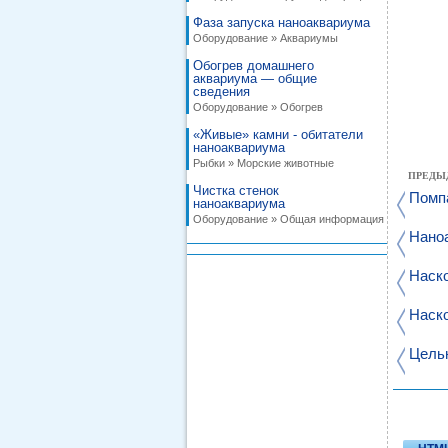
Фаза запуска наноаквариума
Оборудование » Аквариумы
Обогрев домашнего
аквариума — общие
сведения
Оборудование » Обогрев
«Живые» камни - обитатели
наноаквариума
Рыбки » Морские животные
ПРЕДЫ
Чистка стенок
Помп
наноаквариума
Оборудование » Общая информация
Нано
Наск
Наск
Цель