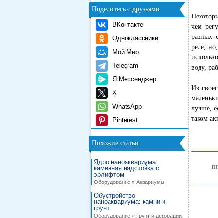
Поделитесь с друзьями
Некоторы
ВКонтакте
чем регу
разных 
Одноклассники
реле, но
Мой Мир
использ
Telegram
воду, ра
Я.Мессенджер
Из свое
X
маленьки
WhatsApp
лучше, е
таком ак
Pinterest
Похожие статьи
Ядро наноаквариума:
каменная надстойка с
П
эрлифтом
Оборудование » Аквариумы
Обустройство
наноаквариума: камни и
грунт
Оборудование » Грунт и декорации