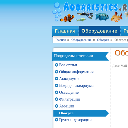
Г
лавная
О
борудование
Р
Главная
Оборудование
Обогрев
Обогрев 
Обо
Подразделы категории
Все статьи
Дата:
Май 
Общая информация
Аквариумы
Вода для аквариума
Освещение
Фильтрация
Аэрация
Обогрев
Грунт и декорации