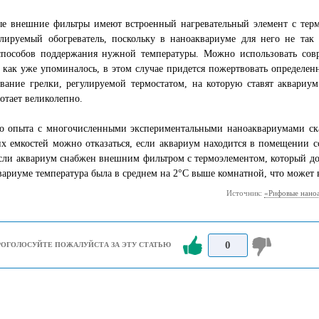
е внешние фильтры имеют встроенный нагревательный элемент с термо
лируемый обогреватель, поскольку в наноаквариуме для него не так 
способов поддержания нужной температуры. Можно использовать совр
, как уже упоминалось, в этом случае придется пожертвовать определ
ование грелки, регулируемой термостатом, на которую ставят аквари
ботает великолепно.
го опыта с многочисленными экспериментальными наноаквариумами ска
х емкостей можно отказаться, если аквариум находится в помещении с
сли аквариум снабжен внешним фильтром с термоэлементом, который до
вариуме температура была в среднем на 2°С выше комнатной, что может
Источник:
«Рифовые наноа
0
РОГОЛОСУЙТЕ ПОЖАЛУЙСТА ЗА ЭТУ СТАТЬЮ