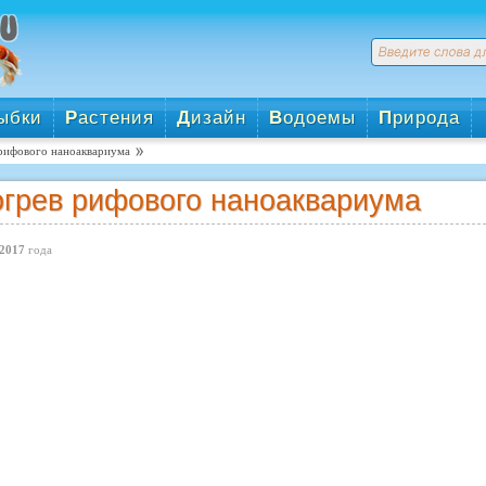
ыбки
Р
астения
Д
изайн
В
одоемы
П
рирода
рифового наноаквариума
грев рифового наноаквариума
2017
года