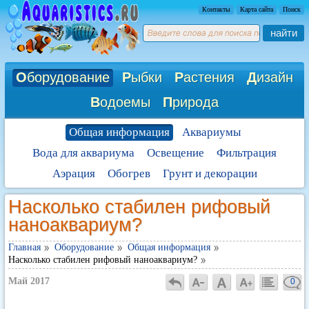
Контакты
Карта сайта
Поиск
найти
О
борудование
Р
ыбки
Р
астения
Д
изайн
В
одоемы
П
рирода
Общая информация
Аквариумы
Вода для аквариума
Освещение
Фильтрация
Аэрация
Обогрев
Грунт и декорации
Насколько стабилен рифовый
наноаквариум?
Главная
Оборудование
Общая информация
Насколько стабилен рифовый наноаквариум?
Май 2017
0