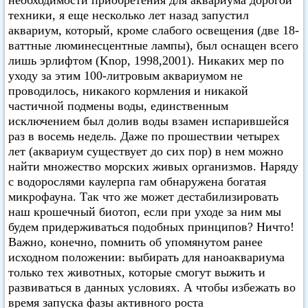
необходимости приобретения для аквариума дорогой
техники, я еще несколько лет назад запустил
аквариум, который, кроме слабого освещения (две 18-
ваттные люминесцентные лампы), был оснащен всего
лишь эрлифтом (Knop, 1998,2001). Никаких мер по
уходу за этим 100-литровым аквариумом не
проводилось, никакого кормления и никакой
частичной подмены воды, единственным
исключением был долив воды взамен испарившейся
раз в восемь недель. Даже по прошествии четырех
лет (аквариум существует до сих пор) в нем можно
найти множество морских живых организмов. Наряду
с водорослями каулерпа гам обнаружена богатая
микрофауна. Так что же может дестабилизировать
наш крошечный биотоп, если при уходе за ним мы
будем придерживаться подобных принципов? Ничто!
Важно, конечно, помнить об упомянутом ранее
исходном положении: выбирать для наноаквариума
только тех животных, которые смогут выжить и
развиваться в данных условиях. А чтобы избежать во
время запуска фазы активного роста