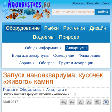
Контакты
Карта сайта
Поиск
найти
О
борудование
Р
ыбки
Р
астения
Д
изайн
В
одоемы
П
рирода
Общая информация
Аквариумы
Вода для аквариума
Освещение
Фильтрация
Аэрация
Обогрев
Грунт и декорации
Запуск наноаквариума: кусочек
«живого» камня
Главная
Оборудование
Аквариумы
Запуск наноаквариума: кусочек «живого» к…
Май 2017
0