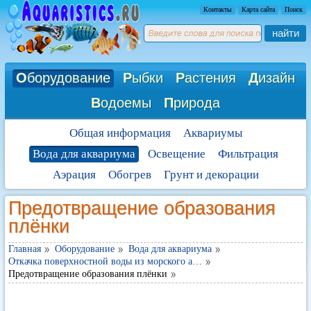
Контакты
Карта сайта
Поиск
найти
О
борудование
Р
ыбки
Р
астения
Д
изайн
В
одоемы
П
рирода
Общая информация
Аквариумы
Вода для аквариума
Освещение
Фильтрация
Аэрация
Обогрев
Грунт и декорации
Предотвращение образования
плёнки
Главная
Оборудование
Вода для аквариума
Откачка поверхностной воды из морского а…
Предотвращение образования плёнки