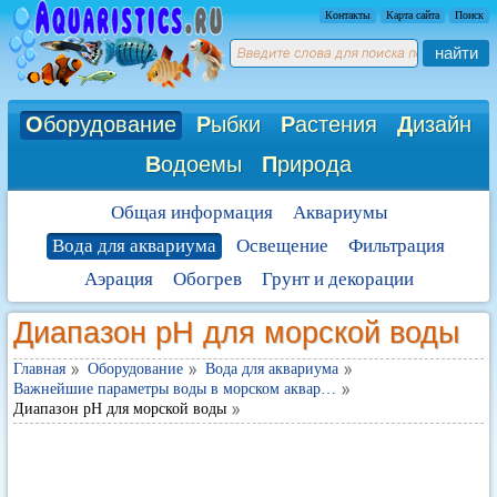
Контакты
Карта сайта
Поиск
найти
О
борудование
Р
ыбки
Р
астения
Д
изайн
В
одоемы
П
рирода
Общая информация
Аквариумы
Вода для аквариума
Освещение
Фильтрация
Аэрация
Обогрев
Грунт и декорации
Диапазон pH для морской воды
Главная
Оборудование
Вода для аквариума
Важнейшие параметры воды в морском аквар…
Диапазон pH для морской воды