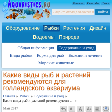
Контакты
Карта сайта
Поиск
найти
О
борудование
Р
ыбки
Р
астения
Д
изайн
В
одоемы
П
рирода
Общая информация
Содержание и уход
Виды рыбок
Корма для рыб
Болезни и лечение
Морские животные
Какие виды рыб и растений
рекомендуются для
голландского аквариума
Главная
Рыбки
Содержание и уход
Какие виды рыб и растений рекомендуются …
Май 2017
0