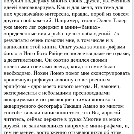
получил поддержку многих своих друзей, увлеченных
идеей наноаквариума. Как и для меня, эта тема для
них чрезвычайно интересна, правда, порой из совсем
других соображений. Например, этолог Эллен Талер
уже много лег содержит в мини-«банках»
определенные виды рыб с целью наблюдений. Их
результаты очень помогли мне, в том числе и в
написании этой книги. Опыт ухода за мини-рифами
биолога Инго Бото Райце исчисляется даже не годами,
а десятилетиями. Он охотно делился своими
полезными советами всегда, когда это мне было
необходимо. Йохен Лонер помог мне сконструировать
крошечную рифовую колонну со встроенным
эрлифтом - ядро моего нового метода. И, наконец,
эксперименты с небольшими пресноводными
аквариумами и потрясающие снимки японского
аквариумного фотографа Такаши Амано во многом
способствовали написанию того, что Вы, дорогой
читатель, сейчас держите в руках Многие из моих
друзей, не занимающихся напрямую мини-рифами, и,
тем не менее, восторженно отзывающихся об этом