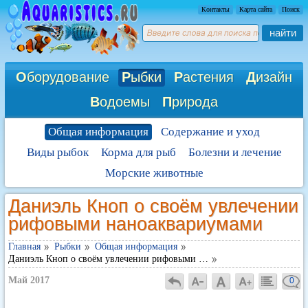
Контакты
Карта сайта
Поиск
найти
О
борудование
Р
ыбки
Р
астения
Д
изайн
В
одоемы
П
рирода
Общая информация
Содержание и уход
Виды рыбок
Корма для рыб
Болезни и лечение
Морские животные
Даниэль Кноп о своём увлечении
рифовыми наноаквариумами
Главная
Рыбки
Общая информация
Даниэль Кноп о своём увлечении рифовыми …
Май 2017
0