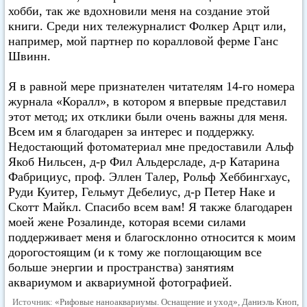
хобби, так же вдохновили меня на создание этой
книги. Среди них тележурналист Фолкер Арцт или,
например, мой партнер по коралловой ферме Ганс
Швинн.
Я в равной мере признателен читателям 14-го номера
журнала «Коралл», в котором я впервые представил
этот метод; их отклики были очень важны для меня.
Всем им я благодарен за интерес и поддержку.
Недостающий фотоматериал мне предоставили Альф
Якоб Нильсен, д-р Фил Альдерсладе, д-р Катарина
Фабрициус, проф. Эллен Талер, Рольф Хеббингхаус,
Руди Куитер, Гельмут Дебелиус, д-р Петер Наке и
Скотт Майкл. Спасибо всем вам! Я также благодарен
моей жене Розалинде, которая всеми силами
поддерживает меня и благосклонно относится к моим
дорогостоящим (и к тому же поглощающим все
больше энергии и пространства) занятиям
аквариумом и аквариумной фотографией.
Источник:
«Рифовые наноаквариумы. Оснащение и уход», Даниэль Кноп,