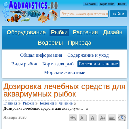
Контакты
Карта сайта
Поиск
найти
О
борудование
Р
ыбки
Р
астения
Д
изайн
В
одоемы
П
рирода
Общая информация
Содержание и уход
Виды рыбок
Корма для рыб
Болезни и лечение
Морские животные
Дозировка лечебных средств для
аквариумных рыбок
Главная
Рыбки
Болезни и лечение
Дозировка лечебных средств для аквариумн…
Январь 2020
0