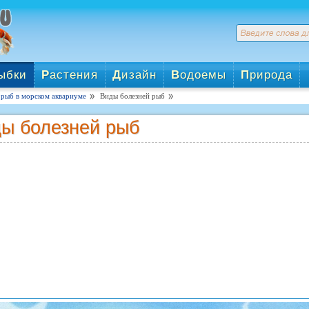
ыбки
Р
астения
Д
изайн
В
одоемы
П
рирода
 рыб в морском аквариуме
Виды болезней рыб
ы болезней рыб