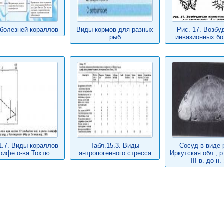
болезней кораллов
Виды кормов для разных
Рис. 17. Возбу
рыб
инвазионных бо
1.7. Виды кораллов
Табл.15.3. Виды
Сосуд в виде 
рифе о-ва Тохтю
антропогенного стресса
Иркутская обл., р
III в. до н. 