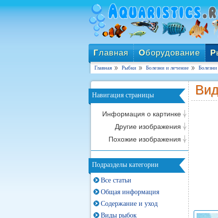
Г
лавная
О
борудование
Р
Главная
Рыбки
Болезни и лечение
Болезни
Вид
Навигация страницы
Информация о картинке
Другие изображения
Похожие изображения
Подразделы категории
Все статьи
Общая информация
Содержание и уход
Виды рыбок