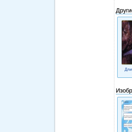
Други
Дли
Изобр