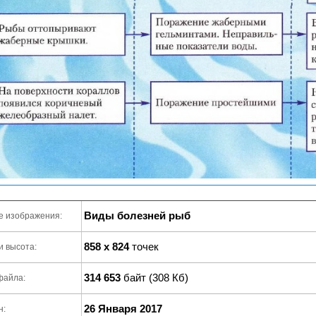
Виды болезней рыб
е изображения:
858 x 824
точек
и высота:
314 653
байт (308 Кб)
файла:
26 Января 2017
н: