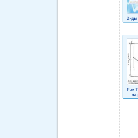
Виды 
Рис.1
на 