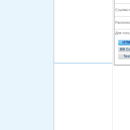
Ссылка н
Располож
Для того
HTM
BB C
Tex