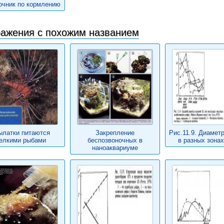
очник по кормлению
ажения с похожим названием
ылатки питаются
Закрепление
Рис.11.9. Диамет
елкими рыбами
беспозвоночных в
в разных зона
наноаквариуме