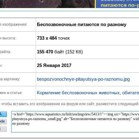
Беспозвоночные питаются по разному
е изображения:
733 x 484
точек
и высота:
155 470
байт (152 Кб)
файла:
25 Января 2017
н:
bespozvonochnye-pitayutsya-po-raznomu.jpg
а картинку:
Кормление беспозвоночных животных, обитате
ен в статье:
, чтобы вставить это изображение на форум или сайт, разместите следующий 
L
ode
t