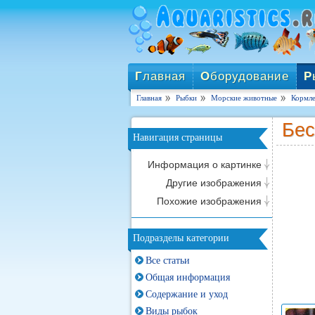
Г
лавная
О
борудование
Р
Главная
Рыбки
Морские животные
Кормле
Бес
Навигация страницы
Информация о картинке
Другие изображения
Похожие изображения
Подразделы категории
Все статьи
Общая информация
Содержание и уход
Виды рыбок