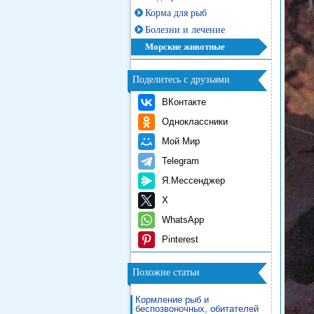
Корма для рыб
Болезни и лечение
Морские животные
Поделитесь с друзьями
ВКонтакте
Одноклассники
Мой Мир
Telegram
Я.Мессенджер
X
WhatsApp
Pinterest
Похожие статьи
Кормление рыб и
беспозвоночных, обитателей