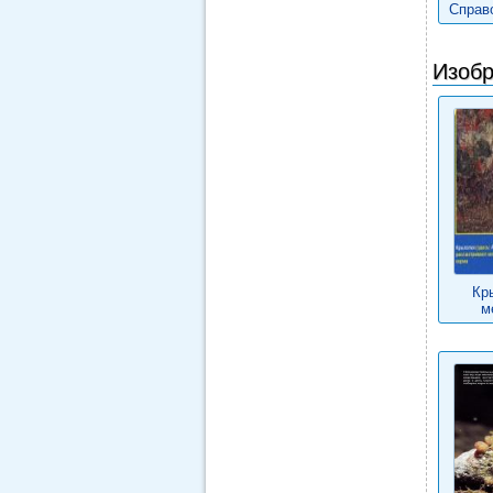
Справ
Изобр
Кр
м