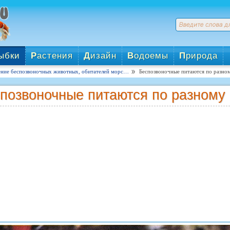
ыбки
Р
астения
Д
изайн
В
одоемы
П
рирода
ние беспозвоночных животных, обитателей морс…
Беспозвоночные питаются по разно
позвоночные питаются по разному