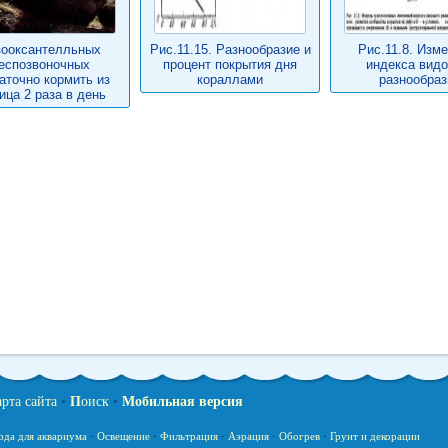
зооксантелльных
Рис.11.15. Разнообразие и
Рис.11.8. Изм
еспозвоночных
процент покрытия дня
индекса видо
аточно кормить из
кораллами
разнообраз
ица 2 раза в день
арта сайта
•
П
оиск
•
Мобильная версия
ода для аквариума
·
Освещение
·
Фильтрация
·
Аэрация
·
Обогрев
·
Грунт и декорации