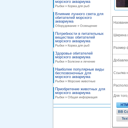
морского аквариума
Рыбки » Корма для рыб
Влияние лунного света для
обитателей морского
аквариума
Названи
Оборудование » Освещение
Потребности в питательных
Ширина 
веществах обитателей
морского аквариума
Рыбки » Корма для рыб
Размер 
Здоровье обитателей
морского аквариума
Добавле
Рыбки » Болезни и лечение
Наиболее популярные виды
беспозвоночных для
Ссылка н
морского аквариума
Рыбки » Морские животные
Располож
Приобретение животных для
морского аквариума
Для того
Рыбки » Общая информация
HTM
BB C
Tex