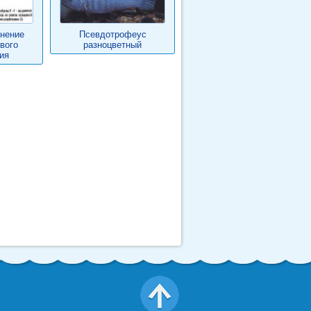
енение
Псевдотрофеус
вого
разноцветный
ия