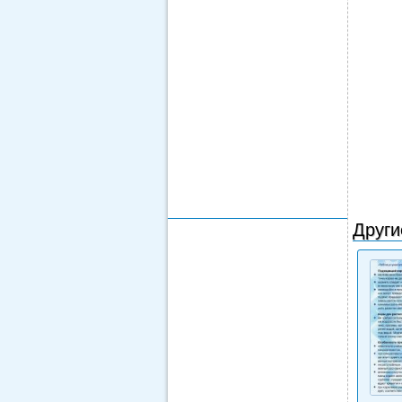
Други