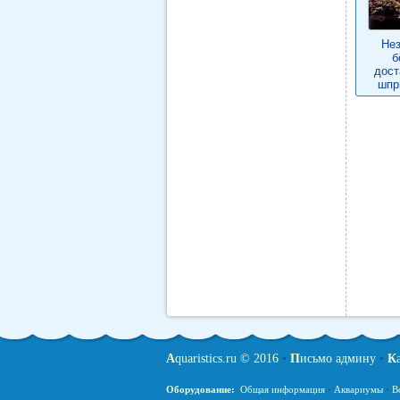
Не
б
дост
шпр
A
quaristics.ru © 2016
•
П
исьмо админу
•
К
Оборудование:
Общая информация
·
Аквариумы
·
В