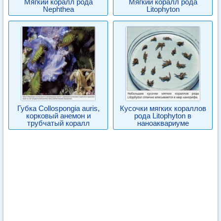
Мягкий коралл рода
Мягкий коралл рода
Nephthea
Litophyton
Губка Collospongia auris,
Кусочки мягких кораллов
корковый анемон и
рода Litophyton в
трубчатый коралл
наноаквариуме