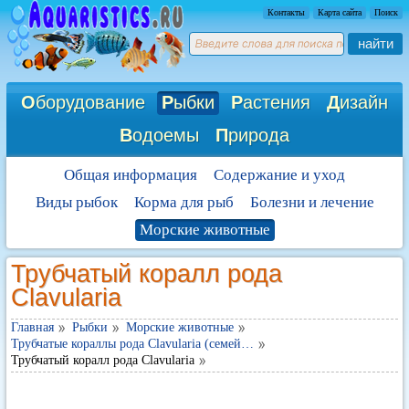
Контакты
Карта сайта
Поиск
найти
О
борудование
Р
ыбки
Р
астения
Д
изайн
В
одоемы
П
рирода
Общая информация
Содержание и уход
Виды рыбок
Корма для рыб
Болезни и лечение
Морские животные
Трубчатый коралл рода
Clavularia
Главная
Рыбки
Морские животные
Трубчатые кораллы рода Clavularia (семей…
Трубчатый коралл рода Clavularia