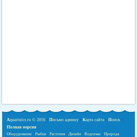
A
quaristics.ru © 2016
•
П
исьмо админу
•
К
арта сайта
•
П
оиск
•
Полная версия
Оборудование
Рыбки
Растения
Дизайн
Водоемы
Природа