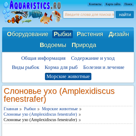
Контакты
Карта сайта
Поиск
найти
О
борудование
Р
ыбки
Р
астения
Д
изайн
В
одоемы
П
рирода
Общая информация
Содержание и уход
Виды рыбок
Корма для рыб
Болезни и лечение
Морские животные
Слоновье ухо (Amplexidiscus
fenestrafer)
Главная
Рыбки
Морские животные
Слоновье ухо (Amplexidiscus fenestrafer)
Слоновье ухо (Amplexidiscus fenestrafer)