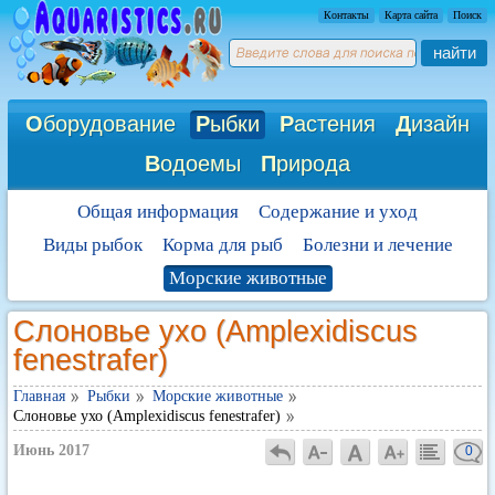
Контакты
Карта сайта
Поиск
найти
О
борудование
Р
ыбки
Р
астения
Д
изайн
В
одоемы
П
рирода
Общая информация
Содержание и уход
Виды рыбок
Корма для рыб
Болезни и лечение
Морские животные
Слоновье ухо (Amplexidiscus
fenestrafer)
Главная
Рыбки
Морские животные
Слоновье ухо (Amplexidiscus fenestrafer)
Июнь 2017
0