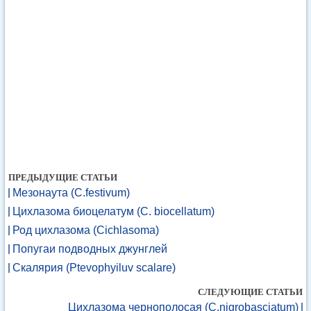
ПРЕДЫДУЩИЕ СТАТЬИ
Мезонаута (С.festivum)
Цихлазома биоцелатум (С. biocellatum)
Род цихлазома (Cichlasoma)
Попугаи подводных джунглей
Скалярия (Ptevophyiluv scalare)
СЛЕДУЮЩИЕ СТАТЬИ
Цихлазома чернополосая (С.nigrobasciatum)