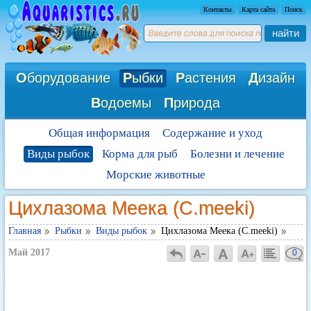
Контакты
Карта сайта
Поиск
найти
О
борудование
Р
ыбки
Р
астения
Д
изайн
В
одоемы
П
рирода
Общая информация
Содержание и уход
Виды рыбок
Корма для рыб
Болезни и лечение
Морские животные
Цихлазома Меека (С.meeki)
Главная
Рыбки
Виды рыбок
Цихлазома Меека (С.meeki)
Май 2017
0