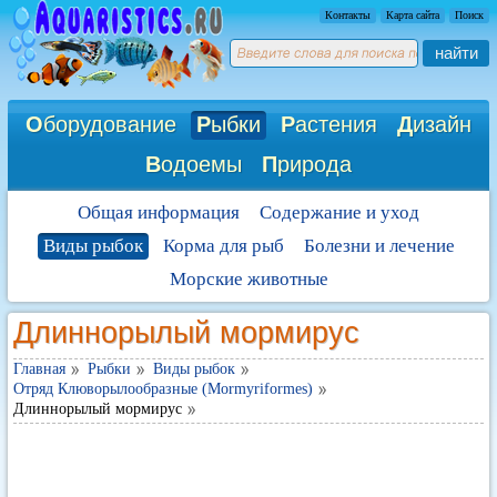
Контакты
Карта сайта
Поиск
найти
О
борудование
Р
ыбки
Р
астения
Д
изайн
В
одоемы
П
рирода
Общая информация
Содержание и уход
Виды рыбок
Корма для рыб
Болезни и лечение
Морские животные
Длиннорылый мормирус
Главная
Рыбки
Виды рыбок
Отряд Клюворылообразные (Mormyriformes)
Длиннорылый мормирус