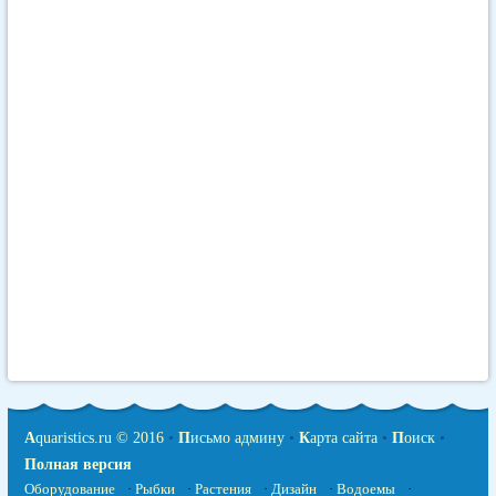
A
quaristics.ru © 2016
•
П
исьмо админу
•
К
арта сайта
•
П
оиск
•
Полная версия
Оборудование
·
Рыбки
·
Растения
·
Дизайн
·
Водоемы
·