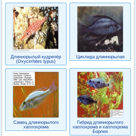
Длиннорылый кудрепёр
Цихлида длиннорылая
(Oxycirrhites typus)
Самец длиннорылого
Гибрид длиннорылого
хаплохрома
хаплохрома и хаплохрома
Борлея