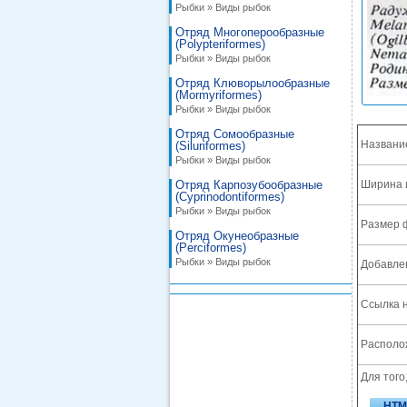
Рыбки » Виды рыбок
Отряд Многоперообразные
(Polypteriformes)
Рыбки » Виды рыбок
Отряд Клюворылообразные
(Mormyriformes)
Рыбки » Виды рыбок
Отряд Сомообразные
Названи
(Siluriformes)
Рыбки » Виды рыбок
Отряд Карпозубообразные
Ширина 
(Cyprinodontiformes)
Рыбки » Виды рыбок
Размер 
Отряд Окунеобразные
(Perciformes)
Рыбки » Виды рыбок
Добавле
Ссылка н
Располож
Для того
HTM