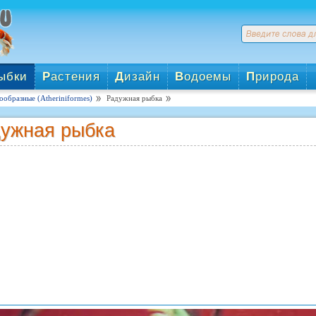
ыбки
Р
астения
Д
изайн
В
одоемы
П
рирода
образные (Atheriniformes)
Радужная рыбка
ужная рыбка