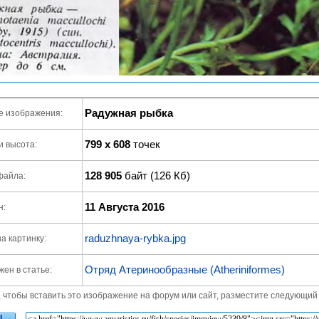
Радужная рыбка
е изображения:
799 x 608
точек
и высота:
128 905
байт (126 Кб)
файла:
11 Августа 2016
н:
raduzhnaya-rybka.jpg
а картинку:
Отряд Атеринообразные (Atheriniformes)
ен в статье:
, чтобы вставить это изображение на форум или сайт, разместите следующий 
L