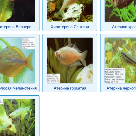
атерина Вернера
Хилатерина Сентани
Атерина кра
олосая меланотения
Атерина горбатая
Атерина черноп