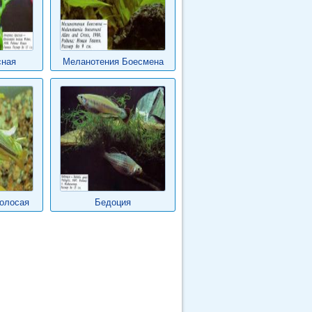
сная
Меланотения Боесмена
олосая
Бедоция