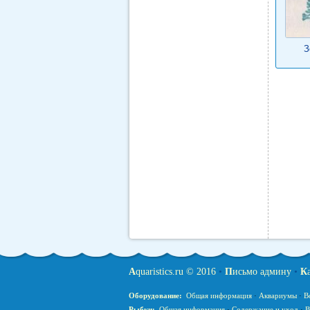
З
A
quaristics.ru © 2016
•
П
исьмо админу
•
К
Оборудование:
Общая информация
·
Аквариумы
·
В
Рыбки:
Общая информация
·
Содержание и уход
·
В