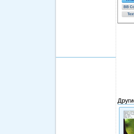
BB C
Tex
Други