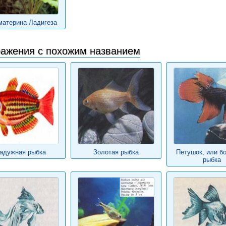
материна Ладигеза
ажения с похожим названием
адужная рыбка
Золотая рыбка
Петушок, или б
рыбка