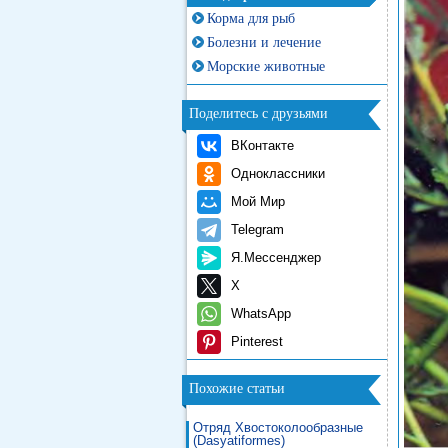
Корма для рыб
Болезни и лечение
Морские животные
Поделитесь с друзьями
ВКонтакте
Одноклассники
Мой Мир
Telegram
Я.Мессенджер
X
WhatsApp
Pinterest
Похожие статьи
Отряд Хвостоколообразные
(Dasyatiformes)