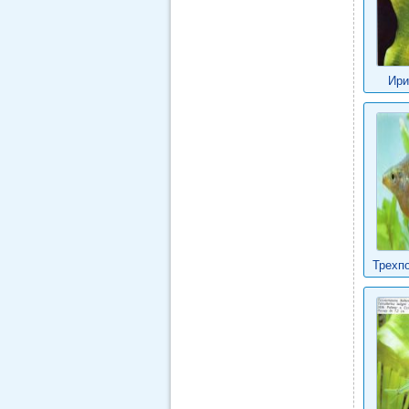
Ири
Трехп