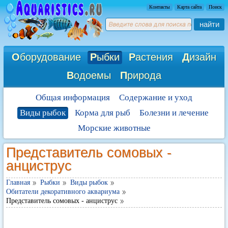
Контакты
Карта сайта
Поиск
найти
О
борудование
Р
ыбки
Р
астения
Д
изайн
В
одоемы
П
рирода
Общая информация
Содержание и уход
Виды рыбок
Корма для рыб
Болезни и лечение
Морские животные
Представитель сомовых -
анциструс
Главная
Рыбки
Виды рыбок
Обитатели декоративного аквариума
Представитель сомовых - анциструс