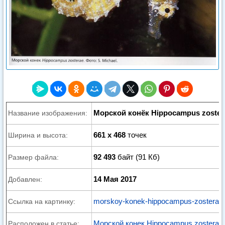
Морской конёк Hippocampus zoster
Название изображения:
661 x 468
точек
Ширина и высота:
92 493
байт (91 Кб)
Размер файла:
14 Мая 2017
Добавлен:
morskoy-konek-hippocampus-zosterae.
Ссылка на картинку:
Морской конек Hippocampus zosterae 
Расположен в статье: