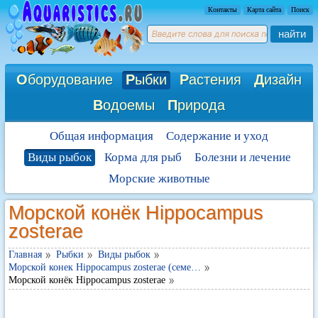
Контакты
Карта сайта
Поиск
найти
О
борудование
Р
ыбки
Р
астения
Д
изайн
В
одоемы
П
рирода
Общая информация
Содержание и уход
Виды рыбок
Корма для рыб
Болезни и лечение
Морские животные
Морской конёк Hippocampus
zosterae
Главная
Рыбки
Виды рыбок
Морской конек Hippocampus zosterae (семе…
Морской конёк Hippocampus zosterae