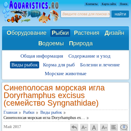
Контакты
Карта сайта
Поиск
найти
О
борудование
Р
ыбки
Р
астения
Д
изайн
В
одоемы
П
рирода
Общая информация
Содержание и уход
Виды рыбок
Корма для рыб
Болезни и лечение
Морские животные
Синеполосая морская игла
Doryrhamphus excisus
(семейство Syngnathidae)
Главная
Рыбки
Виды рыбок
Синеполосая морская игла Doryrhamphus ex…
Май 2017
0