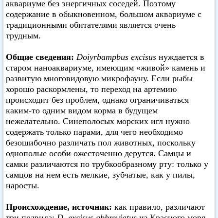
аквариуме без энергичных соседей. Поэтому
содержание в обыкновенном, большом аквариуме с
традиционными обитателями является очень
трудным.
Общие сведения:
Doiyrbampbus excisus
нуждается в
старом наноаквариуме, имеющим «живой» камень и
развитую многовидовую микрофауну. Если рыбы
хорошо раскормлены, то переход на артемию
происходит без проблем, однако ограничиваться
каким-то одним видом корма в будущем
нежелательно. Синеполосых морских игл нужно
содержать только парами, для чего необходимо
безошибочно различать пол животных, поскольку
однополые особи ожесточенно дерутся. Самцы и
самки различаются по трубкообразному рту: только у
самцов на нем есть мелкие, зубчатые, как у пилы,
наросты.
Происхождение, источник:
как правило, различают
три подвида:
D. excisus abbreviatus
из Красного моря,