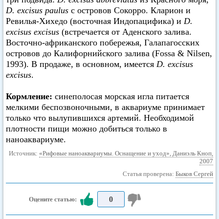
D. excisus paulus
с островов Сокорро. Кларион и
Ревилья-Хихедо (восточная Индопацифика) и
D.
excisus excisus
(встречается от Аденского залива.
Восточно-африканского побережья, Галапагосских
островов до Калифорнийского залива (Fossa & Nilsen,
1993). В продаже, в основном, имеется
D. excisus
excisus
.
Кормление:
синеполосая морская игла питается
мелкими беспозвоночными, в аквариуме принимает
только что вылупившихся артемий. Необходимой
плотности пищи можно добиться только в
наноаквариуме.
Источник:
«Рифовые наноаквариумы. Оснащение и уход», Даниэль Кноп,
2007
Статья проверена:
Быков Сергей
0
Оцените статью: