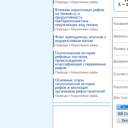
Природа » Коралловые рифы
Влияние коралловых рифов
на биомассу и
продуктивность
бактериопланктона
Названи
окружающих вод океана
Природа » Коралловые рифы
Ширина 
Флет приподнятых атоллов с
водорослевым валом
Природа » Коралловые рифы
Размер 
Геологическая история
рифовых построек,
происхождение и
Добавле
классификация современных
рифов
Природа » Коралловые рифы
Ссылка н
Основные этапы
геологической истории
Располож
рифов и эволюция
организмов-рифостроителей
Природа » Коралловые рифы
Для того
HTM
BB C
Tex