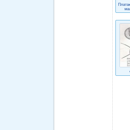
Платак
ма