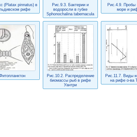
с (Platax pinnatus) в
Рис.9.3. Бактерии и
Рис.4.9. Пробы
льдивском рифе
водоросли в губке
море и ри
Sphonochalina tabernacula
Фитопланктон
Рис.10.2. Распределение
Рис.11.7. Виды 
биомассы рыб в рифе
на рифе о-ва 
Уантри