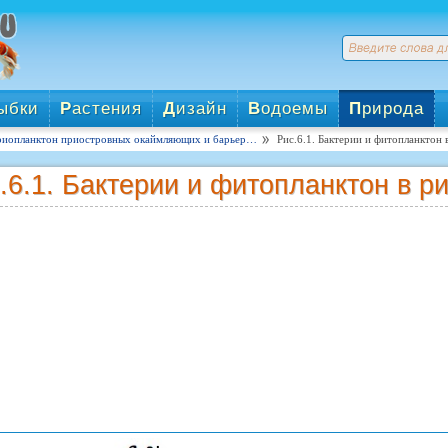
ыбки
Р
астения
Д
изайн
В
одоемы
П
рирода
риопланктон приостровных окаймляющих и барьер…
Рис.6.1. Бактерии и фитопланктон 
.6.1. Бактерии и фитопланктон в р