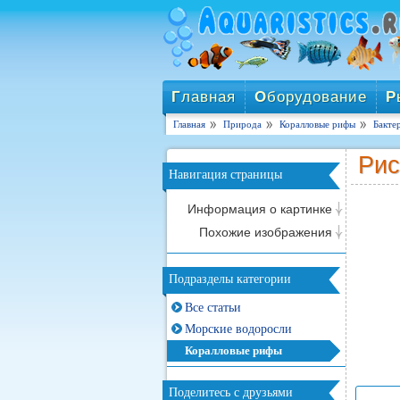
Г
лавная
О
борудование
Р
Главная
Природа
Коралловые рифы
Бакте
Рис
Навигация страницы
Информация о картинке
Похожие изображения
Подразделы категории
Все статьи
Морские водоросли
Коралловые рифы
Поделитесь с друзьями