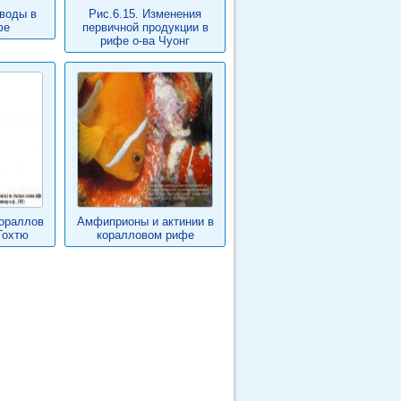
 воды в
Рис.6.15. Изменения
фе
первичной продукции в
рифе о-ва Чуонг
кораллов
Амфиприоны и актинии в
Тохтю
коралловом рифе