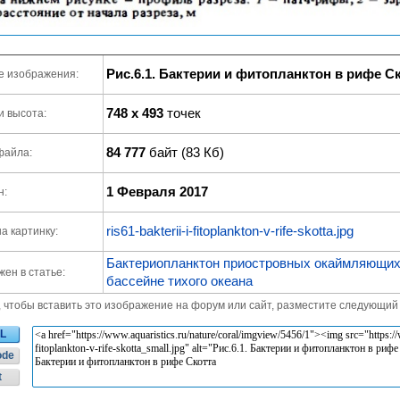
Рис.6.1. Бактерии и фитопланктон в рифе С
е изображения:
748 x 493
точек
и высота:
84 777
байт (83 Кб)
файла:
1 Февраля 2017
н:
ris61-bakterii-i-fitoplankton-v-rife-skotta.jpg
а картинку:
Бактериопланктон приостровных окаймляющих 
ен в статье:
бассейне тихого океана
, чтобы вставить это изображение на форум или сайт, разместите следующий 
L
ode
t