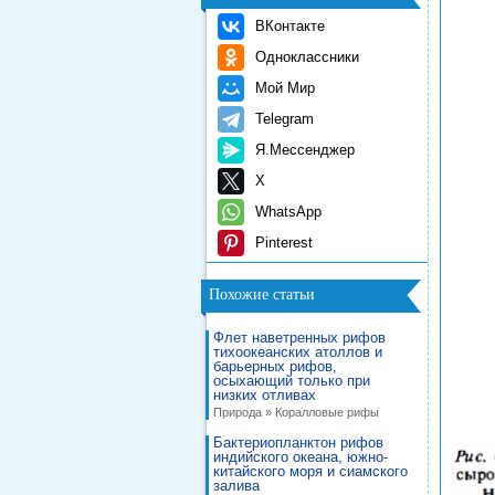
ВКонтакте
Одноклассники
Мой Мир
Telegram
Я.Мессенджер
X
WhatsApp
Pinterest
Похожие статьи
Флет наветренных рифов
тихоокеанских атоллов и
барьерных рифов,
осыхающий только при
низких отливах
Природа » Коралловые рифы
Бактериопланктон рифов
индийского океана, южно-
китайского моря и сиамского
залива