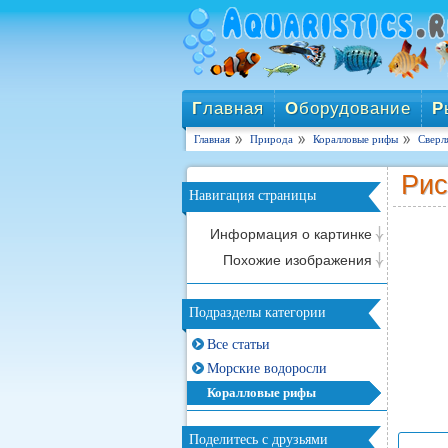
Г
лавная
О
борудование
Р
Главная
Природа
Коралловые рифы
Сверл
Рис
Навигация страницы
Информация о картинке
Похожие изображения
Подразделы категории
Все статьи
Морские водоросли
Коралловые рифы
Поделитесь с друзьями