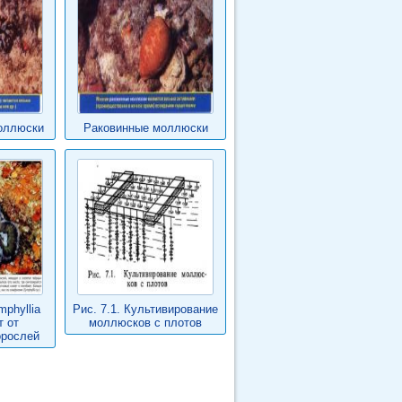
оллюски
Раковинные моллюски
phyllia
Рис. 7.1. Культивирование
т от
моллюсков с плотов
орослей