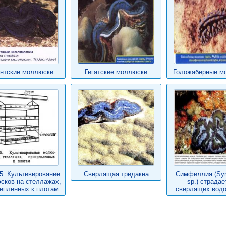
антские моллюски
Гигатские моллюски
Голожаберные м
.5. Культивирование
Сверлящая тридакна
Симфиллия (Sym
сков на стеллажах,
sp.) страдае
епленных к плотам
сверлящих вод