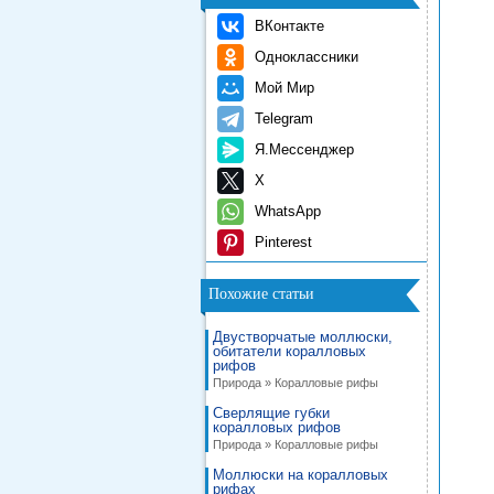
ВКонтакте
Одноклассники
Мой Мир
Telegram
Я.Мессенджер
X
WhatsApp
Pinterest
Похожие статьи
Двустворчатые моллюски,
обитатели коралловых
рифов
Природа » Коралловые рифы
Сверлящие губки
коралловых рифов
Природа » Коралловые рифы
Моллюски на коралловых
рифах