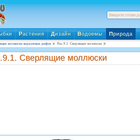
ыбки
Р
астения
Д
изайн
В
одоемы
П
рирода
ящие моллюски коралловых рифов
Рис.9.1. Сверлящие моллюски
.9.1. Сверлящие моллюски