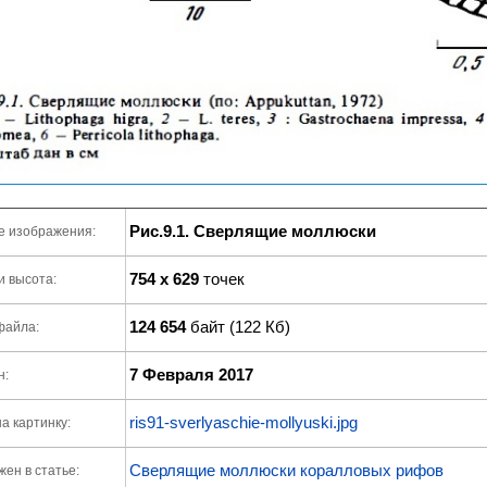
Рис.9.1. Сверлящие моллюски
е изображения:
754 x 629
точек
и высота:
124 654
байт (122 Кб)
файла:
7 Февраля 2017
н:
ris91-sverlyaschie-mollyuski.jpg
а картинку:
Сверлящие моллюски коралловых рифов
ен в статье: