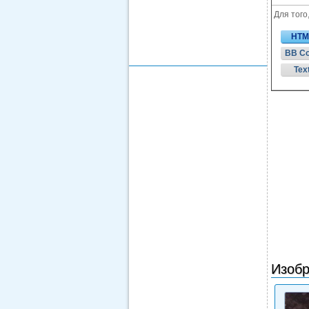
Для того
HTM
BB C
Tex
Изобр