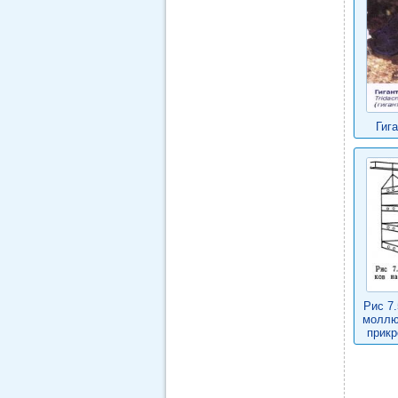
Гиг
Рис 7
моллю
прикр