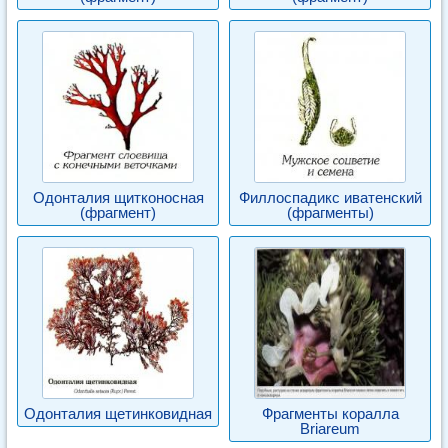
Одонталия щитконосная
Филлоспадикс иватенский
(фрагмент)
(фрагменты)
Одонталия щетинковидная
Фрагменты коралла
Briareum