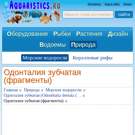
Контакты
Карта сайта
Поиск
найти
О
борудование
Р
ыбки
Р
астения
Д
изайн
В
одоемы
П
рирода
Морские водоросли
Коралловые рифы
Одонталия зубчатая
(фрагменты)
Главная
Природа
Морские водоросли
Одонталия зубчатая (Odonthalia dentata (…
Одонталия зубчатая (фрагменты)