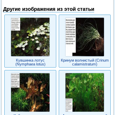
Другие изображения из этой статьи
Кувшинка лотус
Кринум волнистый (Crinum
(Nymphaea lotus)
calamistratum)