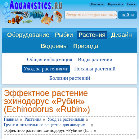
Контакты
Карта сайта
Поиск
найти
О
борудование
Р
ыбки
Р
астения
Д
изайн
В
одоемы
П
рирода
Общая информация
Виды растений
Уход за растениями
Посадка растений
Болезни растений
Эффектное растение
эхинодорус «Рубин»
(Echinodorus «Rubin»)
Главная
Растения
Уход за растениями
Грунт и питательные вещества для аквариу…
Эффектное растение эхинодорус «Рубин» (E…