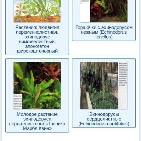
Растения: людвигия
Горшочки с эхинодорусом
переменнолистная,
нежным (Echinodorus
эхинодорус
tenellus)
нимфеелистный,
апоногетон
широкоштопорный
Молодое растение
Эхинодорусы
эхинодоруса
сердцелистные
сердцелистного «Тропика
(Echinodorus cordifolius)
Марбл Квин»