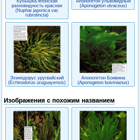
Кубышка японская
Апоногетон ульвовидный
разновидность красная
(Aponogeton ulvaceus)
(Nuphar japonica var.
rubrotincta)
Эхинодорус уругвайский
Апоногетон Боивина
(Echinodorus uruguayensis)
(Aponogeton boivinianus)
Изображения с похожим названием