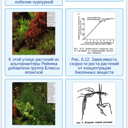
лобелии пурпурной
К этой улице растений из
Рис. 6.12. Зависимость
альтернантеры Рейнека
скорости роста растений
добавлена группа Бликсы
от концентрации
японской
биогенных веществ