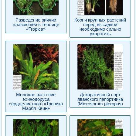
Разведение риччии
Корни крупных растений
плавающей в теплице
перед высадкой
«Tropica»
необходимо сильно
укоротить
Молодое растение
Декоративный сорт
эхинодоруса
яванского папортника
сердцелистного «Тропика
(Microsorum pteropus)
Марбл Квин»