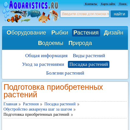
Контакты
Карта сайта
Поиск
найти
О
борудование
Р
ыбки
Р
астения
Д
изайн
В
одоемы
П
рирода
Общая информация
Виды растений
Уход за растениями
Посадка растений
Болезни растений
Подготовка приобретенных
растений
Главная
Растения
Посадка растений
Обустройство аквариума шаг за шагом
Подготовка приобретенных растений