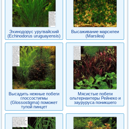
Эхинодорус уругвайский
Высаживание марсилеи
(Echinodorus uruguayensis)
(Marsilea)
Высадить нежные побеги
Мясистые побеги
глоссостигмы
ольтернантеры Рейнеко и
(Glossostigma) поможет
зауруруса поникшего
тупой пинцет