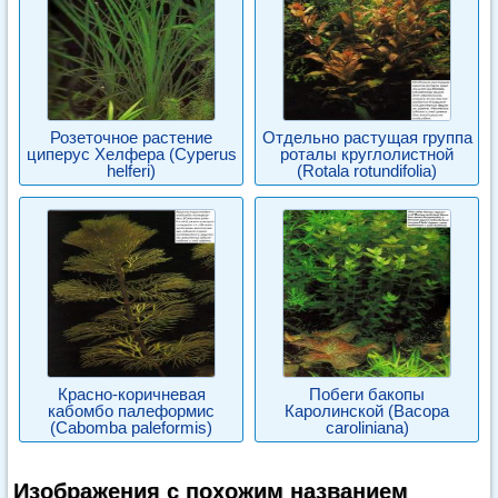
Розеточное растение
Отдельно растущая группа
циперус Хелфера (Cyperus
роталы круглолистной
helferi)
(Rotala rotundifolia)
Красно-коричневая
Побеги бакопы
кабомбо палеформис
Каролинской (Васора
(Cabomba paleformis)
caroliniana)
Изображения с похожим названием