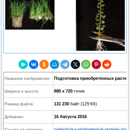
Подготовка приобретенных растен
Название изображения:
880 x 720
точек
Ширина и высота:
131 230
байт (129 Кб)
Размер файла:
16 Августа 2016
Добавлен:
podgotovka-priobretennyh-rasteniy.jpg
Ссылка на картинку: