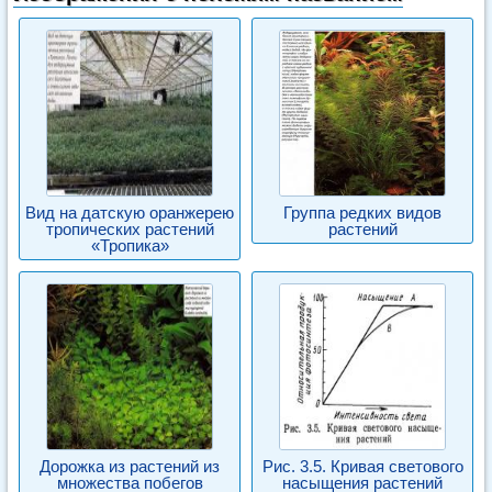
Вид на датскую оранжерею
Группа редких видов
тропических растений
растений
«Тропика»
Дорожка из растений из
Рис. 3.5. Кривая светового
множества побегов
насыщения растений