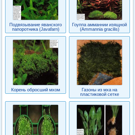
Подвязывание яванского
Гоуппа амманнии изящной
папоротника (Javafarn)
(Ammannia gracilis)
Корень обросший мхом
Газоны из мха на
пластиковой сетке