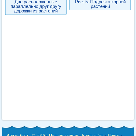
Две расположенные
Рис. 5. Подрезка корней
параллельно друг другу
растений
дорожки из растений
A
quaristics.ru © 2016
•
П
исьмо админу
•
К
арта сайта
•
П
оиск
•