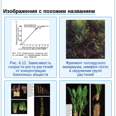
Изображения с похожим названием
Рис. 6.12. Зависимость
Фрагмент голладского
скорости роста растений
аквариума, нимфея лотос
от концентрации
в окружении групп
биогенных веществ
растений