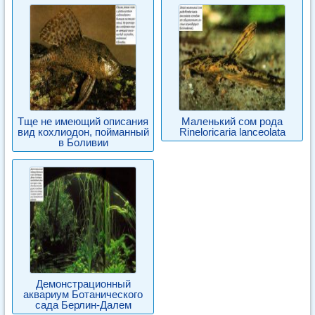
Tще не имеющий описания
Маленький сом рода
вид кохлиодон, пойманный
Rineloricaria lanceolata
в Боливии
Демонстрационный
аквариум Ботанического
сада Берлин-Далем