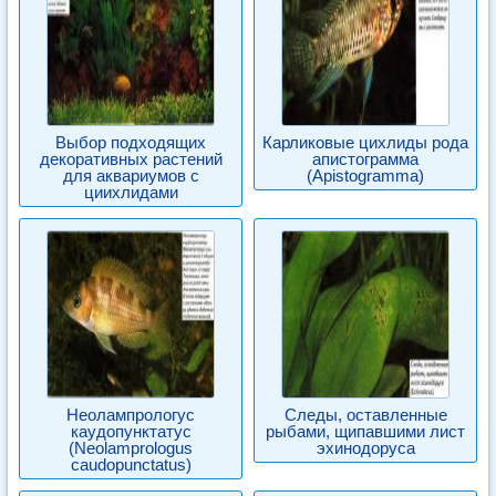
Выбор подходящих
Карликовые цихлиды рода
декоративных растений
апистограмма
для аквариумов с
(Apistogramma)
циихлидами
Неолампрологус
Следы, оставленные
каудопунктатус
рыбами, щипавшими лист
(Neolamprologus
эхинодоруса
caudopunctatus)