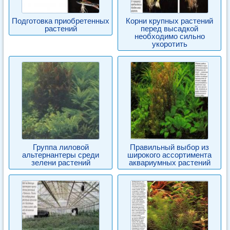
Подготовка приобретенных
Корни крупных растений
растений
перед высадкой
необходимо сильно
укоротить
Группа лиловой
Правильный выбор из
альтернантеры среди
широкого ассортимента
зелени растений
аквариумных растений