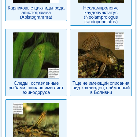
Карликовые цихлиды рода
Неолампрологус
апистограмма
каудопунктатус
(Apistogramma)
(Neolamprologus
caudopunctatus)
Следы, оставленные
Tще не имеющий описания
рыбами, щипавшими лист
вид кохлиодон, пойманный
эхинодоруса
в Боливии