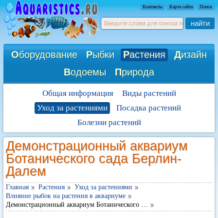
Контакты
Карта сайта
Поиск
найти
О
борудование
Р
ыбки
Р
астения
Д
изайн
В
одоемы
П
рирода
Общая информация
Виды растений
Уход за растениями
Посадка растений
Болезни растений
Демонстрационный аквариум
Ботанического сада Берлин-
Далем
Главная
Растения
Уход за растениями
Влияние рыбок на растения в аквариуме
Демонстрационный аквариум Ботанического …