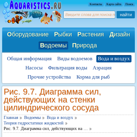
Контакты
Карта сайта
Поиск
найти
О
борудование
Р
ыбки
Р
астения
Д
изайн
В
одоемы
П
рирода
Общая информация
Виды водоемов
Вода и воздух
Насосы
Фильтрация воды
Аэрация
Прочие устройства
Корма для рыб
Рис. 9.7. Диаграмма сил,
действующих на стенки
цилиндрического сосуда
Главная
Водоемы
Вода и воздух
Теория гидростатики жидкостей
Рис. 9.7. Диаграмма сил, действующих на …