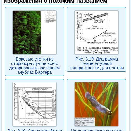
Изображения с похожим названием
Боковые стенки из
Рис. 3.19. Диаграмма
стиропора лучше всего
температурной
декорировать растением
толерантности для плотвы
анубиас Бартера
Рис. 9.10. Диаграмма Муди
Цилиндрический ривулус