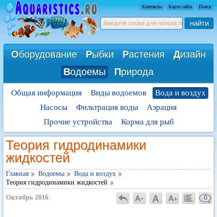
Контакты
Карта сайта
Поиск
найти
О
борудование
Р
ыбки
Р
астения
Д
изайн
В
одоемы
П
рирода
Общая информация
Виды водоемов
Вода и воздух
Насосы
Фильтрация воды
Аэрация
Прочие устройства
Корма для рыб
Теория гидродинамики
жидкостей
Главная
Водоемы
Вода и воздух
Теория гидродинамики жидкостей
Октябрь 2016
0