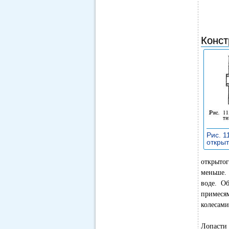
Конст
Рис. 1
откры
открыто
меньше. 
воде. О
примеся
колесами
Лопасти