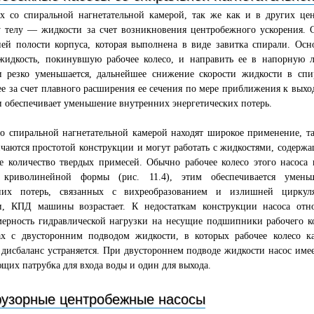
ах со спиральной нагнетательной камерой, так же как и в других це
у телу — жидкости за счет возникновения центробежного ускорения. 
ней полости корпуса, которая выполнена в виде завитка спирали. Ос
 жидкость, покинувшую рабочее колесо, и направить ее в напорную л
и резко уменьшается, дальнейшее снижение скорости жидкости в спи
е за счет плавного расширения ее сечения по мере приближения к выхо
 обеспечивает уменьшение внутренних энергетических потерь.
о спиральной нагнетательной камерой находят широкое применение, та
чаются простотой конструкции и могут работать с жидкостями, содерж
е количество твердых примесей. Обычно рабочее колесо этого насоса 
 криволинейной формы (рис. 11.4), этим обеспечивается умень
них потерь, связанных с вихреобразованием и излишней циркул
и, КПД машины возрастает. К недостаткам конструкции насоса отно
ерность гидравлической нагрузки на несущие подшипники рабочего ко
ах с двусторонним подводом жидкости, в которых рабочее колесо к
 дисбаланс устраняется. При двустороннем подводе жидкости насос имее
щих патрубка для входа воды и один для выхода.
узорные центробежные насосы