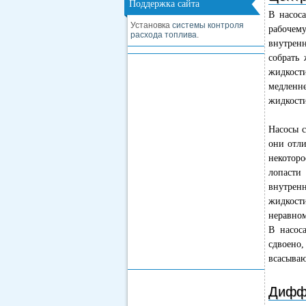
Поддержка сайта
В насос
Установка
системы контроля
рабочем
расхода топлива
.
внутрен
собрать
жидкост
медленне
жидкости
Насосы с
они отли
некоторо
лопасти
внутрен
жидкост
неравном
В насос
сдвоено,
всасываю
Дифф