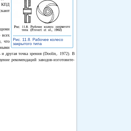
й КПД
скают
ущими
 всех
Рис. 11.8. Рабочее колесо
, что
закрытого типа
»
нными
и другая точка зрения (Doolin,. 1972). В
дение рекомендаций заводов-изготовите-