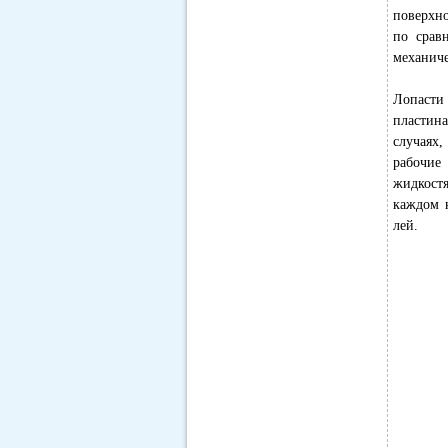
поверхно
по срав
механиче
Лопасти
пластина
случаях,
рабочие
жидкостя
каждом 
лей.