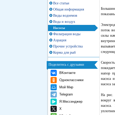
Все статьи
Большинс
Общая информация
показаны
Виды водоемов
Вода и воздух
Электрод
Насосы
поток во
Фильтрация воды
силы нач
Аэрация
внутренн
Прочие устройства
вызывае
следующ
Корма для рыб
Скорост
Поделитесь с друзьями
покидает
ВКонтакте
напор п
насоса и
Одноклассники
насоса з
Мой Мир
Telegram
На рис. 
вокруг 
Я.Мессенджер
насоса.
X
уплотне