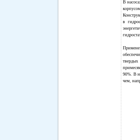
В насоса
корпусом
Конструк
в гидро
энергет
гидроста
Примене
обеспечи
твердых
примеся
90%. В н
чем, нап