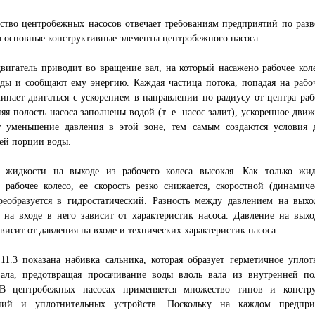
тво центробежных насосов отвечает требованиям предприятий по разв
 основные конструктивные элементы центробежного насоса.
вигатель приводит во вращение вал, на который насажено рабочее кол
ды и сообщают ему энергию. Каждая частица потока, попадая на рабо
инает двигаться с ускорением в направлении по радиусу от центра раб
яя полость насоса заполнены водой (т. е. насос залит), ускоренное дви
т уменьшение давления в этой зоне, тем самым создаются условия д
ей порции воды.
ь жидкости на выходе из рабочего колеса высокая. Как только жид
 рабочее колесо, ее скорость резко снижается, скоростной (динамиче
реобразуется в гидростатический. Разность между давлением на выхо
 на входе в него зависит от характеристик насоса. Давление на выхо
ависит от давления на входе и технических характеристик насоса.
11.3 показана набивка сальника, которая образует герметичное уплот
вала, предотвращая просачивание воды вдоль вала из внутренней по
 В центробежных насосах применяется множество типов и констр
ний и уплотнительных устройств. Поскольку на каждом предпри