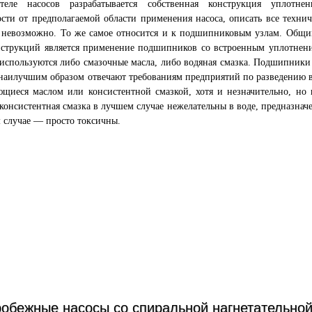
ителе насосов разрабатывается собственная конструкция уплотне
сти от предполагаемой области применения насоса, описать все технич
 невозможно. То же самое относится и к подшипниковым узлам. Общи
онструкций является применение подшипников со встроенным уплотне
используются либо смазочные масла, либо водяная смазка. Подшипники
наилучшим образом отвечают требованиям предприятий по разведению 
щиеся маслом или консистентной смазкой, хотя и незначительно, но 
консистентная смазка в лучшем случае нежелательны в воде, предназнач
 случае — просто токсичны.
обежные насосы со спиральной нагнетательно