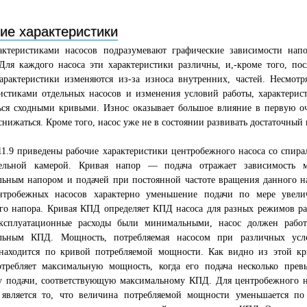
ие характеристики
актеристиками насосов подразумевают графические зависимости на
Для каждого насоса эти характеристики различны, и,-кроме того, по
характеристики изменяются из-за износа внутренних, частей. Несмо
истиками отдельных насосов и изменения условий работы, характерис
ься сходными кривыми. Износ оказывает большое влияние в первую оч
снижаться. Кроме того, насос уже не в состоянии развивать достаточный
11.9 приведены рабочие характеристики центробежного насоса со спира
тельной камерой. Кривая напор — подача отражает зависимость 
ьным напором и подачей при постоянной частоте вращения данного на
нтробежных насосов характерно уменьшение подачи по мере увели
го напора. Кривая КПД определяет КПД насоса для разных режимов ра
ксплуатационные расходы были минимальными, насос должен работ
льным КПД. Мощность, потребляемая насосом при различных усл
 находится по кривой потребляемой мощности. Как видно из этой кр
отребляет максимальную мощность, когда его подача несколько прев
у подачи, соответствующую максимальному КПД. Для центробежного н
является то, что величина потребляемой мощности уменьшается по