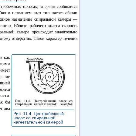
нтробежных насосах, энергия сообщается
Своим названием этот тип насоса обязан
новное назначение спиральной камеры —
инию. Вблизи рабочего колеса скорость
ральной камере происходит значительно
дному отверстию. Такой характер течения
к как
ащими
имеет
шение
яцией
сятся
леса.
ак бы
т два
Рис. 11.4. Центробежный
насос со спиральной
нагнетательной камерой
»