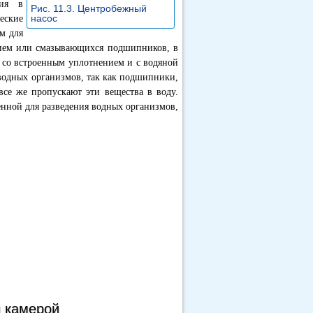
ния в
Рис. 11.3. Центробежный
насос
еские
»
м для
нием или смазывающихся подшипников, в
 со встроенным уплотнением и с водяной
водных организмов, так как подшипники,
все же пропускают эти вещества в воду.
енной для разведения водных организмов,
й камерой