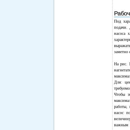
Рабоч
Под хар
подачи. 
насоса 
характер
выражат
заметно 
На рис. 
нагнета
максимал
Для: це
требуемо
Чтобы э
максима
работы,
насос п
величин
важным 