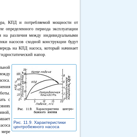
пора, КПД и потребляемой мощности от
сле определенного периода эксплуатации
тря на различия между индивидуальными
тики насосов сходной конструкции будут
ередь на КПД насоса, который начинает
 гидростатический напор.
льной
между
соса.
чения
боты.
ать с
овиях
ивой,
ышает
Рис. 11.9. Характеристики
асоса
центробежного насоса
»
 мере