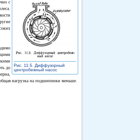
чно с
леса.
кости
ругие
соких
одимо
ащими
скими
Рис. 11.5. Диффузорный
ть до
центробежный насос
»
ерна,
, общая нагрузка на подшипники меньше.