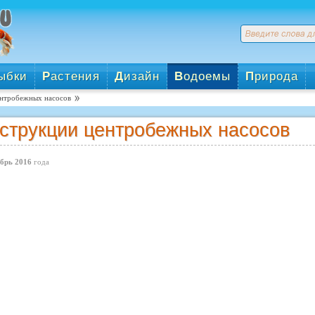
ыбки
Р
астения
Д
изайн
В
одоемы
П
рирода
ентробежных насосов
струкции центробежных насосов
брь 2016
года