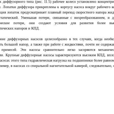
х диффузорного типа (рис. 11.5) рабочее колесо установлено концентри
. Лопатки диффузора прикреплены к корпусу насоса вокруг рабочего ко
ция лопаток предусматривает плавный переход скоростного напора жид
статический. Уменьшая потери, связанные с вихреобразованием, и д
ические потери, они создают условия для развития более вы
тических напоров и КПД.
ние диффузорных насосов целесообразно в тех случаях, когда необх
ть большой напор, а также при работе с жидкостями, почти не содерж
 примесей. Эти насосы сравнительно легко засоряются механиче
ми. Крупные диффузорные насосы характеризуются высоким КПД, впло
асосах этого типа гидравлическая нагрузка на подшипники более равном
ример, в насосах со спиральной нагнетательной камерой, следовательно