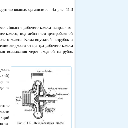
едению водных организмов. На рис. 11.3
есо. Лопасти рабочего колеса направляют
чее колесо, под действием центробежной
очего колеса. Когда впускной патрубок и
жение жидкости от центра рабочего колеса
ля всасывания через входной патрубок
кость
ский)
де из
де из
нение
лости
укций
ятии-