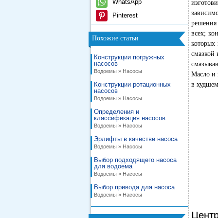
WhatsApp
изготов
зависимо
Pinterest
решения
всех; к
Похожие статьи
которых 
смазкой 
Конструкции погружных
насосов
смазываю
Водоемы » Насосы
Масло и 
Конструкции ротационных
в худшем
насосов
Водоемы » Насосы
Определения и
классификация насосов
Водоемы » Насосы
Эрлифты в качестве насоса
Водоемы » Насосы
Выбор подходящего насоса
для водоема
Водоемы » Насосы
Выбор привода для насоса
Водоемы » Насосы
Центр