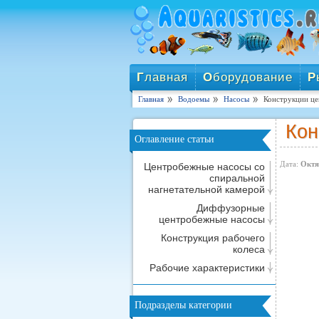
Г
лавная
О
борудование
Р
Главная
Водоемы
Насосы
Конструкции ц
Кон
Оглавление статьи
Дата:
Октя
Центробежные насосы со
спиральной
нагнетательной камерой
Диффузорные
центробежные насосы
Конструкция рабочего
колеса
Рабочие характеристики
Подразделы категории