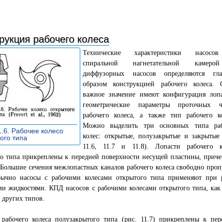
рукция рабочего колеса
Технические характеристики насосо
спиральной нагнетательной камер
диффузорных насосов определяются гл
образом конструкцией рабочего колеса. 
важное значение имеют конфигурация лопа
геометрические параметры проточных ч
рабочего колеса, а также тип рабочего ко
Можно выделить три основных типа ра
1.6. Рабочее колесо
колес: открытые, полузакрытые и закрытые 
того типа
»
11.6, 11.7 и 11.8). Лопасти рабочего к
го типа прикреплены к передней поверхности несущей пластины, прич
Большие сечения межлопастных каналов рабочего колеса свободно проп
бычно насосы с рабочими колесами открытого типа применяют при 
ми жидкостями. КПД насосов с рабочими колесами открытого типа, ка
 других типов.
 рабочего колеса полузакрытого типа (рис. 11.7) прикреплены к пер