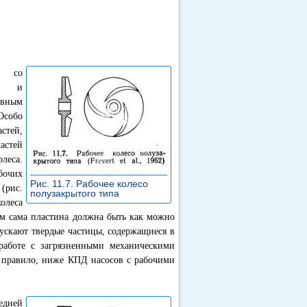
в со
ой и
авным
Особо
стей,
астей
леса.
бочих
Рис. 11.7. Рабочее колесо
(рис.
полузакрытого типа
»
олеса
ем сама пластина должна быть как можно
ускают твердые частицы, содержащиеся в
работе с загрязненными механическими
к правило, ниже КПД насосов с рабочими
едней