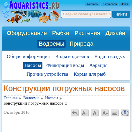
Контакты
Карта сайта
Поиск
найти
О
борудование
Р
ыбки
Р
астения
Д
изайн
В
одоемы
П
рирода
Общая информация
Виды водоемов
Вода и воздух
Насосы
Фильтрация воды
Аэрация
Прочие устройства
Корма для рыб
Конструкции погружных насосов
Главная
Водоемы
Насосы
Конструкции погружных насосов
Октябрь 2016
0