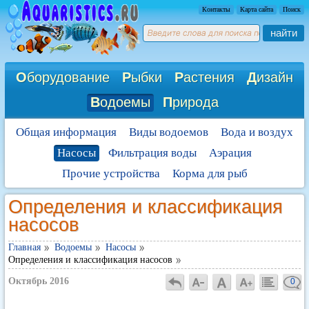
Контакты
Карта сайта
Поиск
найти
О
борудование
Р
ыбки
Р
астения
Д
изайн
В
одоемы
П
рирода
Общая информация
Виды водоемов
Вода и воздух
Насосы
Фильтрация воды
Аэрация
Прочие устройства
Корма для рыб
Определения и классификация
насосов
Главная
Водоемы
Насосы
Определения и классификация насосов
Октябрь 2016
0