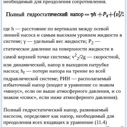
необходимый для преодоления сопротивления.
где h — расстояние по вертикали между осевой
линией насоса и самым высоким уровнем жидкости в
системе; γ — удельный вес жидкости; Р
—
2
статическое давление на поверхности жидкости в
2
самой верхней точке системы; v
/2g — скоростной,
2
или динамический, напор в выходном патрубке
насоса; h
— потери напора на трение во всей
f
гидравлической системе; РИН — располагаемый
избыточный напор (входит в уравнение со знаком
«минус», если он выше атмосферного давления, и со
знаком «плюс», если ниже атмосферного давления).
Полный гидростатический напор, развиваемый
насосом, определяют как напор, необходимый для
преодоления всех входящих в уравнение (11.4)