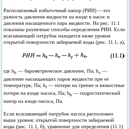
Располагаемый избыточный напор (РИН) —это
разность давления жидкости на входе в насос и
давления насыщенного пара жидкости. На рис. 11.1
показаны различные способы определения РИН. Если
всасывающий патрубок находится ниже уровня
открытой поверхности забираемой воды (рис. 11.1, а),
где h
— барометрическое давление, Па; h
—
b
v
давление насыщающих паров жидкости при ее
температуре, Па; h
— потери на трение и вязкостные
f
потери на входе насоса, Па; h
— гидростатический
h
напор на входе насоса, Па.
Если всасывающий патрубок насоса расположен
выше уровня: открытой поверхности забираемой
воды (рис. 11.1, б), уравнение для определения (11.1)