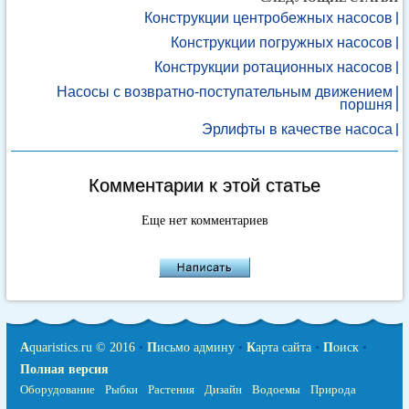
Конструкции центробежных насосов
Конструкции погружных насосов
Конструкции ротационных насосов
Насосы с возвратно-поступательным движением
поршня
Эрлифты в качестве насоса
Комментарии к этой статье
Еще нет комментариев
A
quaristics.ru © 2016
•
П
исьмо админу
•
К
арта сайта
•
П
оиск
•
Полная версия
Оборудование
Рыбки
Растения
Дизайн
Водоемы
Природа